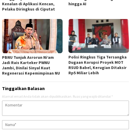
Kenalan di Aplikasi Kencan,
hingga AI
Pelaku Diringkus di Ciputat
Polisi Ringkus Tiga Tersangka
PBNU Tunjuk Asrorun Ni’am
Dugaan Korupsi Proyek MOT
Jadi Rais Karteker PWNU
RSUD Babel, Kerugian Ditaksir
Jambi, Dinilai Sinyal Kuat
Rp5 Miliar Lebih
Regenerasi Kepemimpinan NU
Tinggalkan Balasan
Alamat email Anda tidak akan dipublikasikan.
Ruas yang wajib ditandai
*