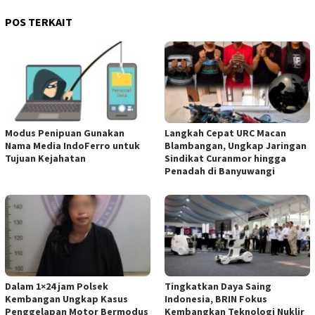
POS TERKAIT
Modus Penipuan Gunakan
Langkah Cepat URC Macan
Nama Media IndoFerro untuk
Blambangan, Ungkap Jaringan
Tujuan Kejahatan
Sindikat Curanmor hingga
Penadah di Banyuwangi
Dalam 1×24 jam Polsek
Tingkatkan Daya Saing
Kembangan Ungkap Kasus
Indonesia, BRIN Fokus
Penggelapan Motor Bermodus
Kembangkan Teknologi Nuklir