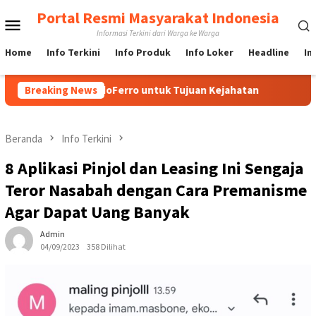
Loncat
Portal Resmi Masyarakat Indonesia
Menu
ke
Informasi Terkini dari Warga ke Warga
konten
Mobile
Home
Info Terkini
Info Produk
Info Loker
Headline
In
Media IndoFerro untuk Tujuan Kejahatan
Breaking News
Yuk Lebih Meng
Beranda
Info Terkini
8 Aplikasi Pinjol dan Leasing Ini Sengaja
Teror Nasabah dengan Cara Premanisme
Agar Dapat Uang Banyak
Admin
04/09/2023
358 Dilihat