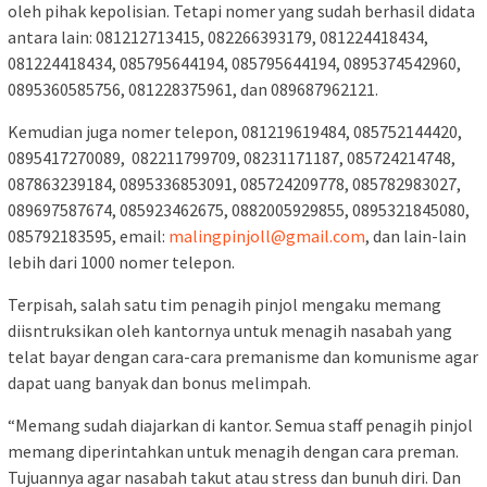
oleh pihak kepolisian. Tetapi nomer yang sudah berhasil didata
antara lain: 081212713415, 082266393179, 081224418434,
081224418434, 085795644194, 085795644194, 0895374542960,
0895360585756, 081228375961, dan 089687962121.
Kemudian juga nomer telepon, 081219619484, 085752144420,
0895417270089, 082211799709, 08231171187, 085724214748,
087863239184, 0895336853091, 085724209778, 085782983027,
089697587674, 085923462675, 0882005929855, 0895321845080,
085792183595, email:
malingpinjoll@gmail.com
, dan lain-lain
lebih dari 1000 nomer telepon.
Terpisah, salah satu tim penagih pinjol mengaku memang
diisntruksikan oleh kantornya untuk menagih nasabah yang
telat bayar dengan cara-cara premanisme dan komunisme agar
dapat uang banyak dan bonus melimpah.
“Memang sudah diajarkan di kantor. Semua staff penagih pinjol
memang diperintahkan untuk menagih dengan cara preman.
Tujuannya agar nasabah takut atau stress dan bunuh diri. Dan