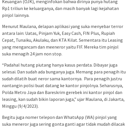
Keuangan (OJK), menginfokan bahwa dirinya punya hutang
Rp1 triliun ke keluarganya, dan masih banyak lagi kejahatan
pinjol lainnya.
Menurut Maulana, delapan aplikasi yang suka menyebar terror
antara lain: Uatas, Pinjam Yuk, Easy Cash, FIN Plus, Rupiah
Cepat, Tunaiku, Akulaku, dan KTA Kilat. Sementara itu Leasing
yang mengancam dan meeneror yaitu FIF. Mereka tim pinjol
suka menagih 24 jam non stop.
“Padahal hutang piutang hanya kasus perdata. Dibayar juga
selesai. Dan sudah ada bunganya juga. Memang para penagih itu
sudah dilatih buat neror sama kantornya. Para penagih justru
nantangin polisi buat datang ke kantor pinjolnya. Seharusnya,
Polda Metro Jaya dan Bareskrim gerebek ini kantor pinjol dan
leasing, kan sudah bikin laporan juga,” ujar Maulana, di Jakarta,
Minggu (9/4/2023).
Begitu juga nomer telepon dan WhatsApp (WA) pinjol yang
suka meneror juga sering gonta ganti agar tidak mudah dilacak