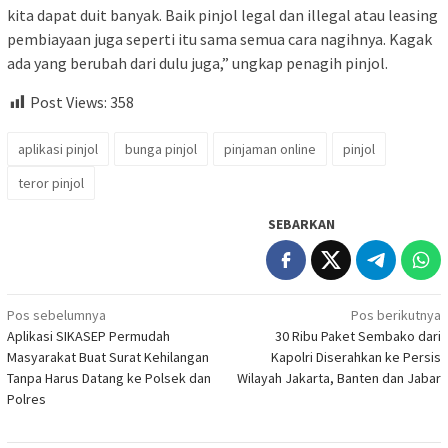
kita dapat duit banyak. Baik pinjol legal dan illegal atau leasing
pembiayaan juga seperti itu sama semua cara nagihnya. Kagak
ada yang berubah dari dulu juga,” ungkap penagih pinjol.
Post Views:
358
aplikasi pinjol
bunga pinjol
pinjaman online
pinjol
teror pinjol
SEBARKAN
Navigasi
Pos sebelumnya
Pos berikutnya
Aplikasi SIKASEP Permudah
30 Ribu Paket Sembako dari
pos
Masyarakat Buat Surat Kehilangan
Kapolri Diserahkan ke Persis
Tanpa Harus Datang ke Polsek dan
Wilayah Jakarta, Banten dan Jabar
Polres