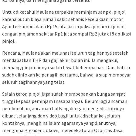
korbannya; dan menghina agama tertentu.
Untuk diketahui Maulana terpaksa meminjam uang di pinjol
karena butuh biaya rumah sakit sehabis kecelakaan motor.
Agar terkumpul dana Rp15 juta, ia terpaksa pinjam di pinjol
dengan pinjaman sekitar Rp1 juta sampai Rp2 juta di 8 aplikasi
pinjol.
Rencana, Maulana akan melunasi seluruh tagihannya setelah
mendapatkan THR dan gaji akhir bulan ini. Ia mengakui,
memang pinjamannya sudah lewat beberapa hari. Dan, hal itu
sudah diinfokan ke penagih pertama, bahwa ia siap membayar
seluruh tagihannya yang telat.
Selain teror, pinjol juga sudah membebankan bunga sangat
tinggi kepada peminjam (nasabahnya). Belum lagi ancaman
pembunuhan, ancaman bullying dengan mengedit fotonya
dibuat telanjang dan video bugil untuk disebar ke seluruh
kontaknya, menghina Islam agamanya yang dianutnya,
menghina Presiden Jokowi, meledek aturan Otoritas Jasa