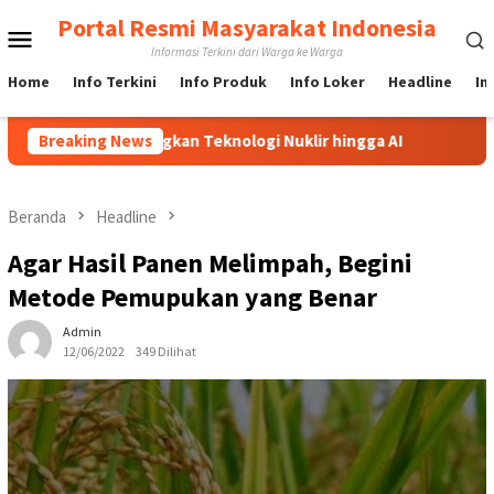
Loncat
Portal Resmi Masyarakat Indonesia
Menu
ke
Informasi Terkini dari Warga ke Warga
konten
Mobile
Home
Info Terkini
Info Produk
Info Loker
Headline
In
Kembangkan Teknologi Nuklir hingga AI
Breaking News
PBNU Tunjuk Asro
Beranda
Headline
Agar Hasil Panen Melimpah, Begini
Metode Pemupukan yang Benar
Admin
12/06/2022
349 Dilihat