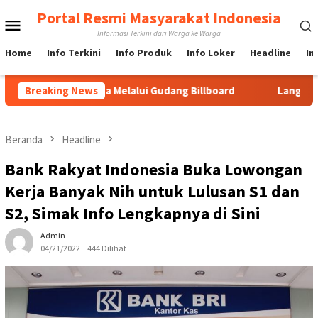
Loncat
Portal Resmi Masyarakat Indonesia
Menu
ke
Informasi Terkini dari Warga ke Warga
konten
Mobile
Home
Info Terkini
Info Produk
Info Loker
Headline
In
ard di Jakarta Melalui Gudang Billboard
Breaking News
Langkah Cepat U
Beranda
Headline
Bank Rakyat Indonesia Buka Lowongan
Kerja Banyak Nih untuk Lulusan S1 dan
S2, Simak Info Lengkapnya di Sini
Admin
04/21/2022
444 Dilihat