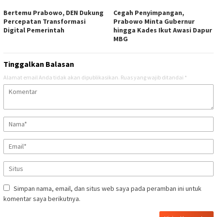
Bertemu Prabowo, DEN Dukung
Cegah Penyimpangan,
Percepatan Transformasi
Prabowo Minta Gubernur
Digital Pemerintah
hingga Kades Ikut Awasi Dapur
MBG
Tinggalkan Balasan
Alamat email Anda tidak akan dipublikasikan.
Ruas yang wajib ditandai
*
Simpan nama, email, dan situs web saya pada peramban ini untuk
komentar saya berikutnya.