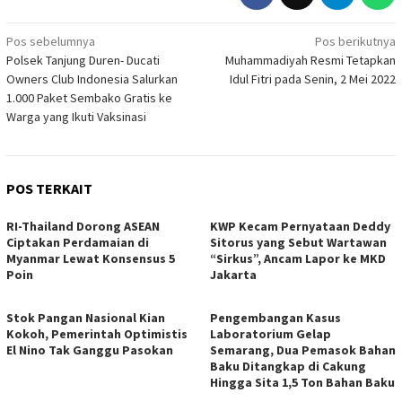
Navigasi
Pos sebelumnya
Pos berikutnya
Polsek Tanjung Duren- Ducati
Muhammadiyah Resmi Tetapkan
pos
Owners Club Indonesia Salurkan
Idul Fitri pada Senin, 2 Mei 2022
1.000 Paket Sembako Gratis ke
Warga yang Ikuti Vaksinasi
POS TERKAIT
RI-Thailand Dorong ASEAN
KWP Kecam Pernyataan Deddy
Ciptakan Perdamaian di
Sitorus yang Sebut Wartawan
Myanmar Lewat Konsensus 5
“Sirkus”, Ancam Lapor ke MKD
Poin
Jakarta
Stok Pangan Nasional Kian
Pengembangan Kasus
Kokoh, Pemerintah Optimistis
Laboratorium Gelap
El Nino Tak Ganggu Pasokan
Semarang, Dua Pemasok Bahan
Baku Ditangkap di Cakung
Hingga Sita 1,5 Ton Bahan Baku