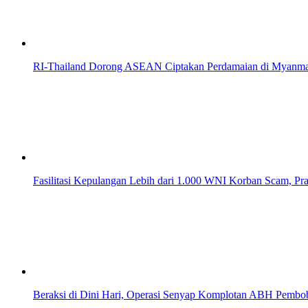
RI-Thailand Dorong ASEAN Ciptakan Perdamaian di Myanma
Fasilitasi Kepulangan Lebih dari 1.000 WNI Korban Scam, P
Beraksi di Dini Hari, Operasi Senyap Komplotan ABH Pemb