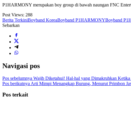
P1HARMONY merupakan boy group di bawah naungan FNC Entertainm
Post Views:
288
Berita Terkini
Boyband Korea
Boyband P1HARMONY
Boyband P1H
Sebarkan
Navigasi pos
Pos sebelumnya
Wajib Diketahui! Hal-hal yang Dimakruhkan Ketika 
Pos berikutnya
Arti Mimpi Menangkap Burung, Menurut Primbon Ja
Pos terkait