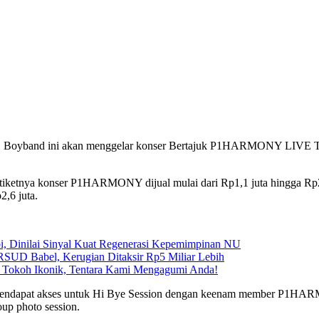
atan. Boyband ini akan menggelar konser Bertajuk P1HARMONY L
a tiketnya konser P1HARMONY dijual mulai dari Rp1,1 juta hingga Rp2,6
2,6 juta.
, Dinilai Sinyal Kuat Regenerasi Kepemimpinan NU
SUD Babel, Kerugian Ditaksir Rp5 Miliar Lebih
 Tokoh Ikonik, Tentara Kami Mengagumi Anda!
isa mendapat akses untuk Hi Bye Session dengan keenam member P1HAR
oup photo session.