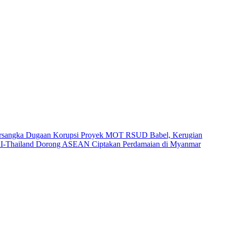
Tersangka Dugaan Korupsi Proyek MOT RSUD Babel, Kerugian
I-Thailand Dorong ASEAN Ciptakan Perdamaian di Myanmar