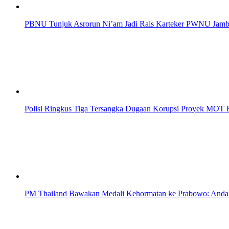
PBNU Tunjuk Asrorun Ni’am Jadi Rais Karteker PWNU Jambi
Polisi Ringkus Tiga Tersangka Dugaan Korupsi Proyek MOT R
PM Thailand Bawakan Medali Kehormatan ke Prabowo: Anda