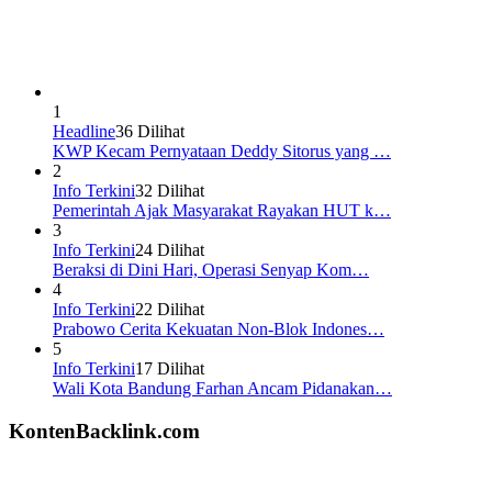
1
Headline
36 Dilihat
KWP Kecam Pernyataan Deddy Sitorus yang …
2
Info Terkini
32 Dilihat
Pemerintah Ajak Masyarakat Rayakan HUT k…
3
Info Terkini
24 Dilihat
Beraksi di Dini Hari, Operasi Senyap Kom…
4
Info Terkini
22 Dilihat
Prabowo Cerita Kekuatan Non-Blok Indones…
5
Info Terkini
17 Dilihat
Wali Kota Bandung Farhan Ancam Pidanakan…
KontenBacklink.com