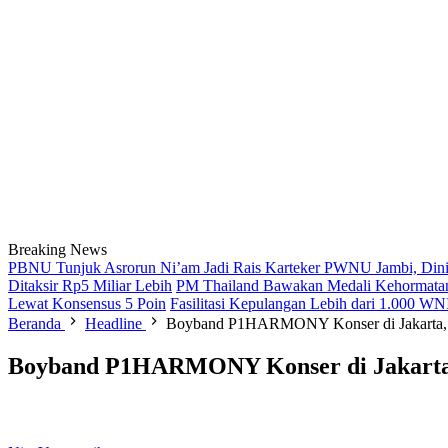
Breaking News
PBNU Tunjuk Asrorun Ni’am Jadi Rais Karteker PWNU Jambi, Dini
Ditaksir Rp5 Miliar Lebih
PM Thailand Bawakan Medali Kehormatan
Lewat Konsensus 5 Poin
Fasilitasi Kepulangan Lebih dari 1.000 
Beranda
Headline
Boyband P1HARMONY Konser di Jakarta, In
Boyband P1HARMONY Konser di Jakarta, 