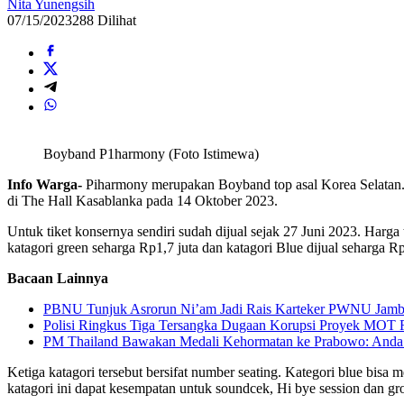
Nita Yunengsih
07/15/2023
288 Dilihat
Boyband P1harmony (Foto Istimewa)
Info Warga-
Piharmony merupakan Boyband top asal Korea Sel
di The Hall Kasablanka pada 14 Oktober 2023.
Untuk tiket konsernya sendiri sudah dijual sejak 27 Juni 2023. Harg
katagori green seharga Rp1,7 juta dan katagori Blue dijual seharga Rp
Bacaan Lainnya
PBNU Tunjuk Asrorun Ni’am Jadi Rais Karteker PWNU Jambi
Polisi Ringkus Tiga Tersangka Dugaan Korupsi Proyek MOT R
PM Thailand Bawakan Medali Kehormatan ke Prabowo: Anda
Ketiga katagori tersebut bersifat number seating. Kategori blue b
katagori ini dapat kesempatan untuk soundcek, Hi bye session dan gr