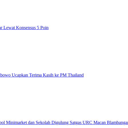
r Lewat Konsensus 5 Poin
rabowo Ucapkan Terima Kasih ke PM Thailand
obol Minimarket dan Sekolah Digulung Satgas URC Macan Blambanga