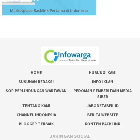
HOME
HUBUNGI KAMI
SUSUNAN REDAKSI
INFO IKLAN
SOP PERLINDUNGAN WARTAWAN
PEDOMAN PEMBERITAAN MEDIA
SIBER
TENTANG KAMI
JABODETABEK.ID
CHANNEL INDONESIA
BERITA WEBSITE
BLOGGER TERBAIK
KONTEN BACKLINK
JARINGAN SOCIAL