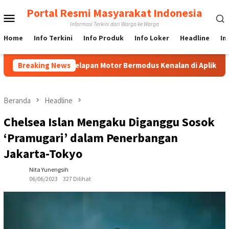
Loncat
Portal Resmi Masyarakat Indonesia
Menu
ke
Informasi Terkini dari Warga ke Warga
konten
Mobile
Home
Info Terkini
Info Produk
Info Loker
Headline
In
sus Penggelapan Motor Bermodus Kenalan di Aplikasi Kencan, Pe
Breaking News
Beranda
Headline
Chelsea Islan Mengaku Diganggu Sosok
‘Pramugari’ dalam Penerbangan
Jakarta-Tokyo
Nita Yunengsih
06/06/2023
327 Dilihat