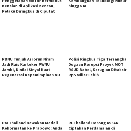
Penggelapan Motor Bermodus
Kembangkan Teknologi Nuklir
Kenalan di Aplikasi Kencan,
hingga AI
Pelaku Diringkus di Ciputat
PBNU Tunjuk Asrorun Ni’am
Polisi Ringkus Tiga Tersangka
Jadi Rais Karteker PWNU
Dugaan Korupsi Proyek MOT
Jambi, Dinilai Sinyal Kuat
RSUD Babel, Kerugian Ditaksir
Regenerasi Kepemimpinan NU
Rp5 Miliar Lebih
PM Thailand Bawakan Medali
RI-Thailand Dorong ASEAN
Kehormatan ke Prabowo: Anda
Ciptakan Perdamaian di