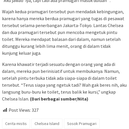
“Aku jawab ‘iya, tapi tadi ada pramugari masuk duluan” .
Wajah kedua pramugari tersebut pun mendadak kebingungan,
karena hanya mereka berdua pramugari yang tugas di pesawat
tersebut selama penerbangan Jakarta-Tokyo. Lantas Chelsea
dan dua pramugari tersebut pun mencoba mengetuk pintu
toilet. Mereka mendapat balasan dari dalam, namun setelah
ditunggu kurang lebih lima menit, orang di dalam tidak
kunjung keluar juga.
Karena khawatir terjadi sesuatu dengan orang yang ada di
dalam, mereka pun berinisiatif untuk membukanya. Namun,
setelah pintu terbuka tidak ada siapa-siapa di dalam toilet
tersebut. “Terus siapa yang ngetuk tadi? Wah gak beres nih, aku
langsung buru-buru ke toilet, terus balik ke kursi,” ungkap
Chelsea Islan.
(Dari berbagai sumber/Nita)
Post Views:
327
Cerita mistis
Chelsea Island
Sosok Pramugari