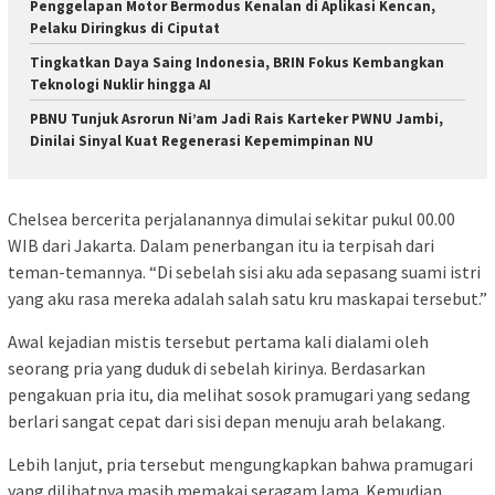
Penggelapan Motor Bermodus Kenalan di Aplikasi Kencan,
Pelaku Diringkus di Ciputat
Tingkatkan Daya Saing Indonesia, BRIN Fokus Kembangkan
Teknologi Nuklir hingga AI
PBNU Tunjuk Asrorun Ni’am Jadi Rais Karteker PWNU Jambi,
Dinilai Sinyal Kuat Regenerasi Kepemimpinan NU
Chelsea bercerita perjalanannya dimulai sekitar pukul 00.00
WIB dari Jakarta. Dalam penerbangan itu ia terpisah dari
teman-temannya. “Di sebelah sisi aku ada sepasang suami istri
yang aku rasa mereka adalah salah satu kru maskapai tersebut.”
Awal kejadian mistis tersebut pertama kali dialami oleh
seorang pria yang duduk di sebelah kirinya. Berdasarkan
pengakuan pria itu, dia melihat sosok pramugari yang sedang
berlari sangat cepat dari sisi depan menuju arah belakang.
Lebih lanjut, pria tersebut mengungkapkan bahwa pramugari
yang dilihatnya masih memakai seragam lama. Kemudian,