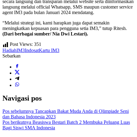
secara langsung dan transparan melalui website serta diinformasikan
langsung melalui official Whatsapp, SMS maupun customer service
agent IM3 pada bulan Januari 2024 mendatang.
“Melalui strategi ini, kami harapkan juga dapat semakin
meningkatkan kepuasan para pengguna setia IM3,” tutup Ritesh.
(Dari berbagai sumber/ Nia Dwi Lestari).
Post Views:
351
Hadiah
IM3
Indosat
Kartu IM3
Sebarkan
Navigasi pos
Pos sebelumnya
Tancapkan Bakat Muda Anda di Olimpiade Seni
dan Bahasa Indonesia 2023
Pos berikutnya
Beasiswa Bestari Batch 2 Membuka Peluang Luas
Bagi Siswi SMA Indonesia