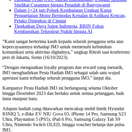
Sindikat Curanmor hingga Penadah di Banyuwangi
Dalam 1×24 jam Polsek Kembangan Ungkap Kasus
Penggelapan Motor Bermodus Kenalan di Aplikasi Kencan,
Pelaku Diringkus di Ciputat
Tingkatkan Daya Saing Indonesia, BRIN Fokus
Kembangkan Teknologi Nuklir hingga AI
”Kami sangat berterima kasih kepada seluruh pengguna setia atas
kepercayaannya terhadap IM3 untuk memenuhi kebutuhan
komunikasi serta aktivitas digitalnya,” ungkap Ritesh saat konferensi
pers di Jakarta, Senin (16/10/2023).
“Dengan menguatkan loyalty program dan reward yang menarik,
IM3 menghadirkan Pesta Hadiah IM3 sebagai salah satu wujud
apresiasi kami terhadap seluruh pengguna IM3,” lanjut dia.
Kampanye Pesta Hadiah IM3 ini berlangsung selama Oktober
hingga Desember 2023 dan berlaku untuk semua pelanggan, baik
lama maupun baru.
Adapun hadiah yang ditawarkan mencakup mobil listrik Hyundai
IONIQ 5, e-Bike EV NIU Gova 03, iPhone 14 Pro, Samsung S23
Ultra, Playstation 5 (PS5), iPad 6 Pro, Samsung Galaxy Tab S9
Ultra, Nintendo Switch OLED, hingga voucher belanja dan pulsa
IM3.