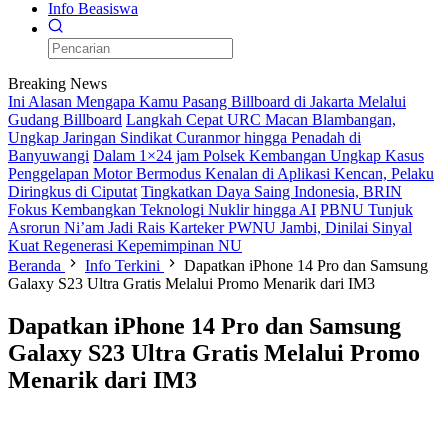
Info Beasiswa
Breaking News
Ini Alasan Mengapa Kamu Pasang Billboard di Jakarta Melalui
Gudang Billboard
Langkah Cepat URC Macan Blambangan,
Ungkap Jaringan Sindikat Curanmor hingga Penadah di
Banyuwangi
Dalam 1×24 jam Polsek Kembangan Ungkap Kasus
Penggelapan Motor Bermodus Kenalan di Aplikasi Kencan, Pelaku
Diringkus di Ciputat
Tingkatkan Daya Saing Indonesia, BRIN
Fokus Kembangkan Teknologi Nuklir hingga AI
PBNU Tunjuk
Asrorun Ni’am Jadi Rais Karteker PWNU Jambi, Dinilai Sinyal
Kuat Regenerasi Kepemimpinan NU
Beranda
Info Terkini
Dapatkan iPhone 14 Pro dan Samsung
Galaxy S23 Ultra Gratis Melalui Promo Menarik dari IM3
Dapatkan iPhone 14 Pro dan Samsung
Galaxy S23 Ultra Gratis Melalui Promo
Menarik dari IM3