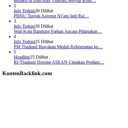
Beraksi di Dini Hari, Operasi Senyap Kom…
2
Info Terkini
30 Dilihat
PBNU Tunjuk Asrorun Ni’am Jadi Rai…
3
Info Terkini
30 Dilihat
Wali Kota Bandung Farhan Ancam Pidanakan…
4
Info Terkini
25 Dilihat
PM Thailand Bawakan Medali Kehormatan ke…
5
Headline
25 Dilihat
RI-Thailand Dorong ASEAN Ciptakan Perdam…
KontenBacklink.com