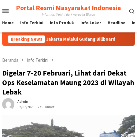
Loncat
Portal Resmi Masyarakat Indonesia
Menu
ke
Informasi Terkini dari Warga ke Warga
konten
Mobile
Home
Info Terkini
Info Produk
Info Loker
Headline
In
lboard di Jakarta Melalui Gudang Billboard
Breaking News
Langkah Cepa
Beranda
Info Terkini
Digelar 7-20 Februari, Lihat dari Dekat
Ops Keselamatan Maung 2023 di Wilayah
Lebak
Admin
02/07/2023
275 Dilihat