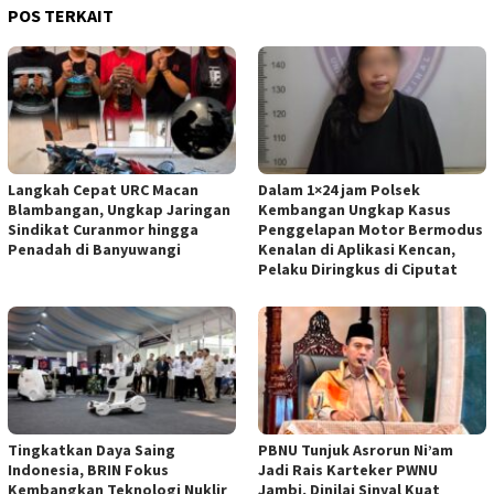
POS TERKAIT
Langkah Cepat URC Macan
Dalam 1×24 jam Polsek
Blambangan, Ungkap Jaringan
Kembangan Ungkap Kasus
Sindikat Curanmor hingga
Penggelapan Motor Bermodus
Penadah di Banyuwangi
Kenalan di Aplikasi Kencan,
Pelaku Diringkus di Ciputat
Tingkatkan Daya Saing
PBNU Tunjuk Asrorun Ni’am
Indonesia, BRIN Fokus
Jadi Rais Karteker PWNU
Kembangkan Teknologi Nuklir
Jambi, Dinilai Sinyal Kuat