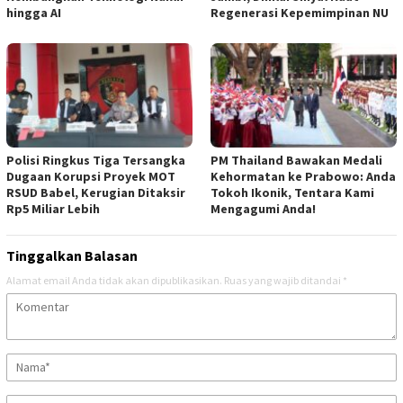
hingga AI
Regenerasi Kepemimpinan NU
Polisi Ringkus Tiga Tersangka
PM Thailand Bawakan Medali
Dugaan Korupsi Proyek MOT
Kehormatan ke Prabowo: Anda
RSUD Babel, Kerugian Ditaksir
Tokoh Ikonik, Tentara Kami
Rp5 Miliar Lebih
Mengagumi Anda!
Tinggalkan Balasan
Alamat email Anda tidak akan dipublikasikan.
Ruas yang wajib ditandai
*