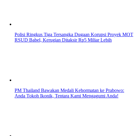
Polisi Ringkus Tiga Tersangka Dugaan Korupsi Proyek MOT
RSUD Babel, Kerugian Ditaksir Rp5 Miliar Lebih
PM Thailand Bawakan Medali Kehormatan ke Prabowo:
Anda Tokoh Ikonik, Tentara Kami Mengagumi Anda!