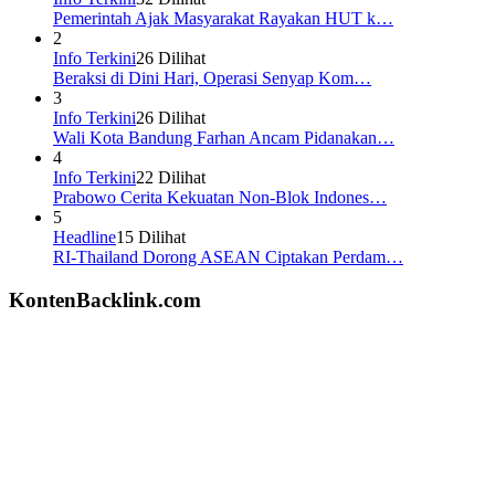
Pemerintah Ajak Masyarakat Rayakan HUT k…
2
Info Terkini
26 Dilihat
Beraksi di Dini Hari, Operasi Senyap Kom…
3
Info Terkini
26 Dilihat
Wali Kota Bandung Farhan Ancam Pidanakan…
4
Info Terkini
22 Dilihat
Prabowo Cerita Kekuatan Non-Blok Indones…
5
Headline
15 Dilihat
RI-Thailand Dorong ASEAN Ciptakan Perdam…
KontenBacklink.com