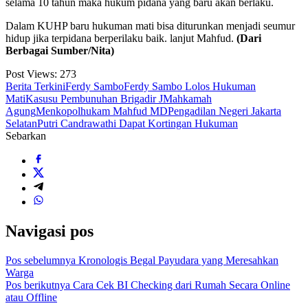
selama 10 tahun maka hukum pidana yang baru akan berlaku.
Dalam KUHP baru hukuman mati bisa diturunkan menjadi seumur
hidup jika terpidana berperilaku baik. lanjut Mahfud.
(Dari
Berbagai Sumber/Nita)
Post Views:
273
Berita Terkini
Ferdy Sambo
Ferdy Sambo Lolos Hukuman
Mati
Kasusu Pembunuhan Brigadir J
Mahkamah
Agung
Menkopolhukam Mahfud MD
Pengadilan Negeri Jakarta
Selatan
Putri Candrawathi Dapat Kortingan Hukuman
Sebarkan
Navigasi pos
Pos sebelumnya
Kronologis Begal Payudara yang Meresahkan
Warga
Pos berikutnya
Cara Cek BI Checking dari Rumah Secara Online
atau Offline