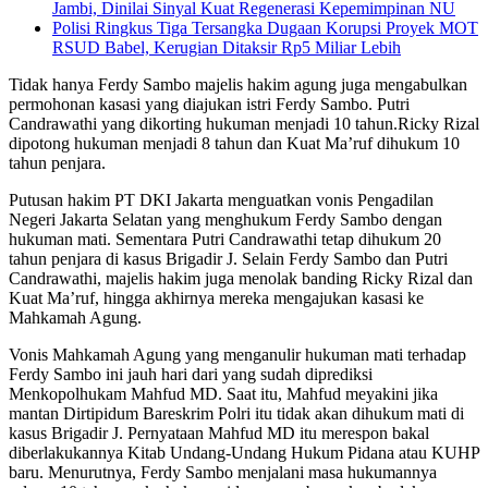
Jambi, Dinilai Sinyal Kuat Regenerasi Kepemimpinan NU
Polisi Ringkus Tiga Tersangka Dugaan Korupsi Proyek MOT
RSUD Babel, Kerugian Ditaksir Rp5 Miliar Lebih
Tidak hanya Ferdy Sambo majelis hakim agung juga mengabulkan
permohonan kasasi yang diajukan istri Ferdy Sambo. Putri
Candrawathi yang dikorting hukuman menjadi 10 tahun.Ricky Rizal
dipotong hukuman menjadi 8 tahun dan Kuat Ma’ruf dihukum 10
tahun penjara.
Putusan hakim PT DKI Jakarta menguatkan vonis Pengadilan
Negeri Jakarta Selatan yang menghukum Ferdy Sambo dengan
hukuman mati. Sementara Putri Candrawathi tetap dihukum 20
tahun penjara di kasus Brigadir J. Selain Ferdy Sambo dan Putri
Candrawathi, majelis hakim juga menolak banding Ricky Rizal dan
Kuat Ma’ruf, hingga akhirnya mereka mengajukan kasasi ke
Mahkamah Agung.
Vonis Mahkamah Agung yang menganulir hukuman mati terhadap
Ferdy Sambo ini jauh hari dari yang sudah diprediksi
Menkopolhukam Mahfud MD. Saat itu, Mahfud meyakini jika
mantan Dirtipidum Bareskrim Polri itu tidak akan dihukum mati di
kasus Brigadir J. Pernyataan Mahfud MD itu merespon bakal
diberlakukannya Kitab Undang-Undang Hukum Pidana atau KUHP
baru. Menurutnya, Ferdy Sambo menjalani masa hukumannya