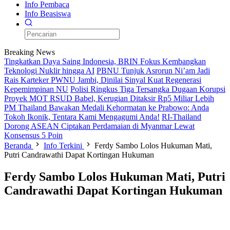
Info Pembaca
Info Beasiswa
Breaking News
Tingkatkan Daya Saing Indonesia, BRIN Fokus Kembangkan
Teknologi Nuklir hingga AI
PBNU Tunjuk Asrorun Ni’am Jadi
Rais Karteker PWNU Jambi, Dinilai Sinyal Kuat Regenerasi
Kepemimpinan NU
Polisi Ringkus Tiga Tersangka Dugaan Korupsi
Proyek MOT RSUD Babel, Kerugian Ditaksir Rp5 Miliar Lebih
PM Thailand Bawakan Medali Kehormatan ke Prabowo: Anda
Tokoh Ikonik, Tentara Kami Mengagumi Anda!
RI-Thailand
Dorong ASEAN Ciptakan Perdamaian di Myanmar Lewat
Konsensus 5 Poin
Beranda
Info Terkini
Ferdy Sambo Lolos Hukuman Mati,
Putri Candrawathi Dapat Kortingan Hukuman
Ferdy Sambo Lolos Hukuman Mati, Putri
Candrawathi Dapat Kortingan Hukuman