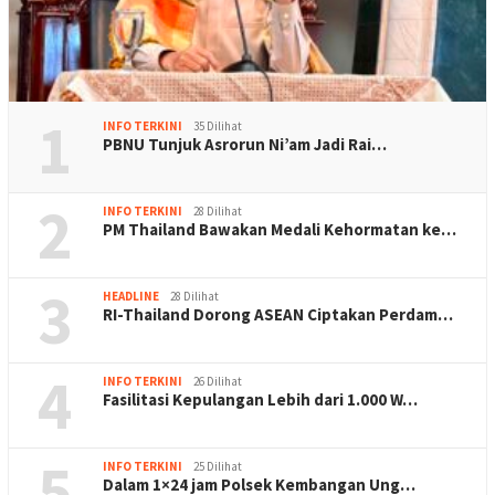
1
INFO TERKINI
35 Dilihat
PBNU Tunjuk Asrorun Ni’am Jadi Rai…
2
INFO TERKINI
28 Dilihat
PM Thailand Bawakan Medali Kehormatan ke…
3
HEADLINE
28 Dilihat
RI-Thailand Dorong ASEAN Ciptakan Perdam…
4
INFO TERKINI
26 Dilihat
Fasilitasi Kepulangan Lebih dari 1.000 W…
5
INFO TERKINI
25 Dilihat
Dalam 1×24 jam Polsek Kembangan Ung…