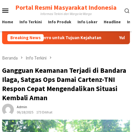
Loncat
Portal Resmi Masyarakat Indonesia
Menu
ke
Informasi Terkini dari Warga ke Warga
konten
Mobile
Home
Info Terkini
Info Produk
Info Loker
Headline
In
a IndoFerro untuk Tujuan Kejahatan
Breaking News
Yuk Lebih Mengenal
Beranda
Info Terkini
Gangguan Keamanan Terjadi di Bandara
Ilaga, Satgas Ops Damai Cartenz-TNI
Respon Cepat Mengendalikan Situasi
Kembali Aman
Admin
06/18/2025
173 Dilihat