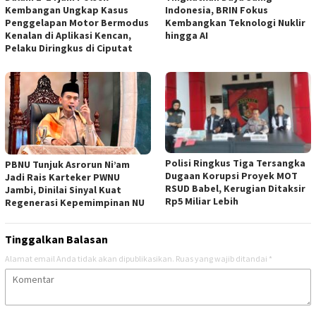
Kembangan Ungkap Kasus
Indonesia, BRIN Fokus
Penggelapan Motor Bermodus
Kembangkan Teknologi Nuklir
Kenalan di Aplikasi Kencan,
hingga AI
Pelaku Diringkus di Ciputat
Polisi Ringkus Tiga Tersangka
PBNU Tunjuk Asrorun Ni’am
Dugaan Korupsi Proyek MOT
Jadi Rais Karteker PWNU
RSUD Babel, Kerugian Ditaksir
Jambi, Dinilai Sinyal Kuat
Rp5 Miliar Lebih
Regenerasi Kepemimpinan NU
Tinggalkan Balasan
Alamat email Anda tidak akan dipublikasikan.
Ruas yang wajib ditandai
*