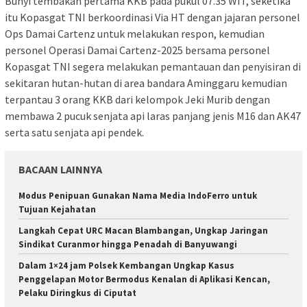
Bunyi tembakan pertama KKB pada pukul 07.35 WIT, seketika
itu Kopasgat TNI berkoordinasi Via HT dengan jajaran personel
Ops Damai Cartenz untuk melakukan respon, kemudian
personel Operasi Damai Cartenz-2025 bersama personel
Kopasgat TNI segera melakukan pemantauan dan penyisiran di
sekitaran hutan-hutan di area bandara Aminggaru kemudian
terpantau 3 orang KKB dari kelompok Jeki Murib dengan
membawa 2 pucuk senjata api laras panjang jenis M16 dan AK47
serta satu senjata api pendek.
BACAAN LAINNYA
Modus Penipuan Gunakan Nama Media IndoFerro untuk
Tujuan Kejahatan
Langkah Cepat URC Macan Blambangan, Ungkap Jaringan
Sindikat Curanmor hingga Penadah di Banyuwangi
Dalam 1×24 jam Polsek Kembangan Ungkap Kasus
Penggelapan Motor Bermodus Kenalan di Aplikasi Kencan,
Pelaku Diringkus di Ciputat