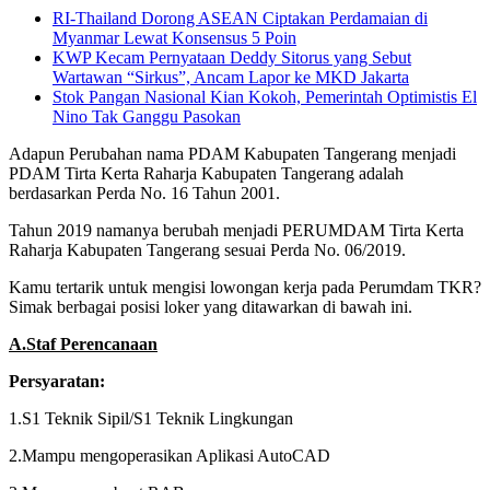
RI-Thailand Dorong ASEAN Ciptakan Perdamaian di
Myanmar Lewat Konsensus 5 Poin
KWP Kecam Pernyataan Deddy Sitorus yang Sebut
Wartawan “Sirkus”, Ancam Lapor ke MKD Jakarta
Stok Pangan Nasional Kian Kokoh, Pemerintah Optimistis El
Nino Tak Ganggu Pasokan
Adapun Perubahan nama PDAM Kabupaten Tangerang menjadi
PDAM Tirta Kerta Raharja Kabupaten Tangerang adalah
berdasarkan Perda No. 16 Tahun 2001.
Tahun 2019 namanya berubah menjadi PERUMDAM Tirta Kerta
Raharja Kabupaten Tangerang sesuai Perda No. 06/2019.
Kamu tertarik untuk mengisi lowongan kerja pada Perumdam TKR?
Simak berbagai posisi loker yang ditawarkan di bawah ini.
A.Staf Perencanaan
Persyaratan:
1.S1 Teknik Sipil/S1 Teknik Lingkungan
2.Mampu mengoperasikan Aplikasi AutoCAD