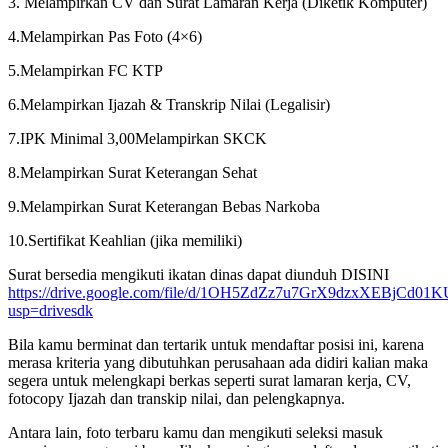
3. Melampirkan CV dan Surat Lamaran Kerja (Diketik Komputer)
4.Melampirkan Pas Foto (4×6)
5.Melampirkan FC KTP
6.Melampirkan Ijazah & Transkrip Nilai (Legalisir)
7.IPK Minimal 3,00Melampirkan SKCK
8.Melampirkan Surat Keterangan Sehat
9.Melampirkan Surat Keterangan Bebas Narkoba
10.Sertifikat Keahlian (jika memiliki)
Surat bersedia mengikuti ikatan dinas dapat diunduh DISINI
https://drive.google.com/file/d/1OH5ZdZz7u7GrX9dzxXEBjCd01
usp=drivesdk
Bila kamu berminat dan tertarik untuk mendaftar posisi ini, karena
merasa kriteria yang dibutuhkan perusahaan ada didiri kalian maka
segera untuk melengkapi berkas seperti surat lamaran kerja, CV,
fotocopy Ijazah dan transkip nilai, dan pelengkapnya.
Antara lain, foto terbaru kamu dan mengikuti seleksi masuk