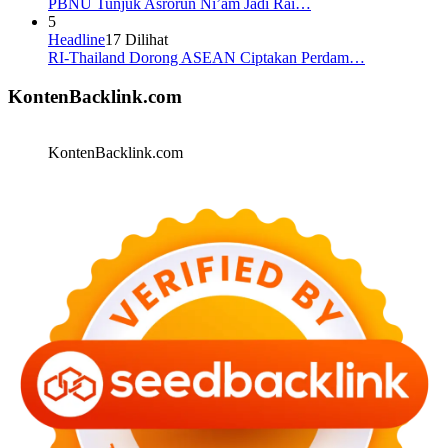
PBNU Tunjuk Asrorun Ni’am Jadi Rai…
5
Headline
17 Dilihat
RI-Thailand Dorong ASEAN Ciptakan Perdam…
KontenBacklink.com
KontenBacklink.com