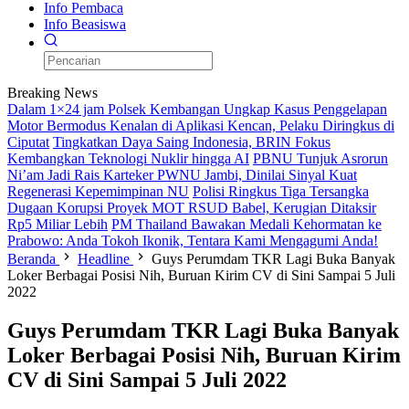
Info Pembaca
Info Beasiswa
Breaking News
Dalam 1×24 jam Polsek Kembangan Ungkap Kasus Penggelapan
Motor Bermodus Kenalan di Aplikasi Kencan, Pelaku Diringkus di
Ciputat
Tingkatkan Daya Saing Indonesia, BRIN Fokus
Kembangkan Teknologi Nuklir hingga AI
PBNU Tunjuk Asrorun
Ni’am Jadi Rais Karteker PWNU Jambi, Dinilai Sinyal Kuat
Regenerasi Kepemimpinan NU
Polisi Ringkus Tiga Tersangka
Dugaan Korupsi Proyek MOT RSUD Babel, Kerugian Ditaksir
Rp5 Miliar Lebih
PM Thailand Bawakan Medali Kehormatan ke
Prabowo: Anda Tokoh Ikonik, Tentara Kami Mengagumi Anda!
Beranda
Headline
Guys Perumdam TKR Lagi Buka Banyak
Loker Berbagai Posisi Nih, Buruan Kirim CV di Sini Sampai 5 Juli
2022
Guys Perumdam TKR Lagi Buka Banyak
Loker Berbagai Posisi Nih, Buruan Kirim
CV di Sini Sampai 5 Juli 2022