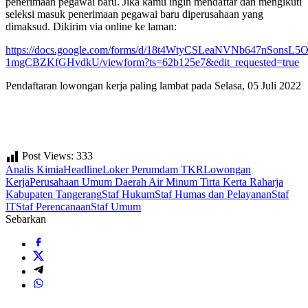
penerimaan pegawai baru. Jika kamu ingin mendaftar dan mengikuti
seleksi masuk penerimaan pegawai baru diperusahaan yang
dimaksud. Dikirim via online ke laman:
https://docs.google.com/forms/d/18t4WtyCSLeaNVNb647nSonsL5O
1mgCBZKfGHvdkU/viewform?ts=62b125e7&edit_requested=true
Pendaftaran lowongan kerja paling lambat pada Selasa, 05 Juli 2022
Post Views:
333
Analis Kimia
Headline
Loker Perumdam TKR
Lowongan
Kerja
Perusahaan Umum Daerah Air Minum Tirta Kerta Raharja
Kabupaten Tangerang
Staf Hukum
Staf Humas dan Pelayanan
Staf
IT
Staf Perencanaan
Staf Umum
Sebarkan