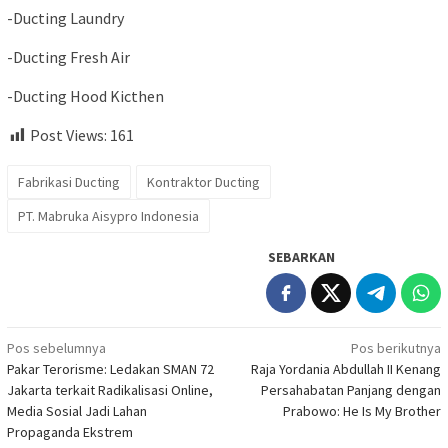
-Ducting Laundry
-Ducting Fresh Air
-Ducting Hood Kicthen
Post Views:
161
Fabrikasi Ducting
Kontraktor Ducting
PT. Mabruka Aisypro Indonesia
SEBARKAN
Navigasi
Pos sebelumnya
Pos berikutnya
Pakar Terorisme: Ledakan SMAN 72
Raja Yordania Abdullah II Kenang
pos
Jakarta terkait Radikalisasi Online,
Persahabatan Panjang dengan
Media Sosial Jadi Lahan
Prabowo: He Is My Brother
Propaganda Ekstrem