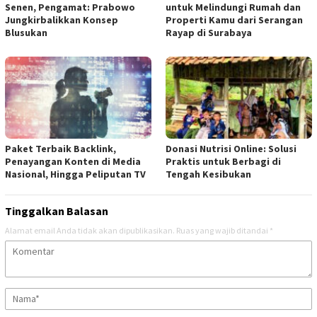
Senen, Pengamat: Prabowo
untuk Melindungi Rumah dan
Jungkirbalikkan Konsep
Properti Kamu dari Serangan
Blusukan
Rayap di Surabaya
Paket Terbaik Backlink,
Donasi Nutrisi Online: Solusi
Penayangan Konten di Media
Praktis untuk Berbagi di
Nasional, Hingga Peliputan TV
Tengah Kesibukan
Tinggalkan Balasan
Alamat email Anda tidak akan dipublikasikan.
Ruas yang wajib ditandai
*