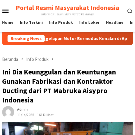
Loncat
Portal Resmi Masyarakat Indonesia
Menu
ke
Informasi Terkini dari Warga ke Warga
konten
Mobile
Home
Info Terkini
Info Produk
Info Loker
Headline
In
Penggelapan Motor Bermodus Kenalan di Aplikasi Kencan, Pelaku
Breaking News
Beranda
Info Produk
Ini Dia Keunggulan dan Keuntungan
Gunakan Fabrikasi dan Kontraktor
Ducting dari PT Mabruka Aisypro
Indonesia
Admin
11/14/2025
161 Dilihat