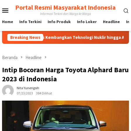
Loncat
Portal Resmi Masyarakat Indonesia
Menu
ke
Informasi Terkini dari Warga ke Warga
konten
Mobile
Home
Info Terkini
Info Produk
Info Loker
Headline
In
 BRIN Fokus Kembangkan Teknologi Nuklir hingga AI
Breaking News
PBNU
Beranda
Headline
Intip Bocoran Harga Toyota Alphard Baru
2023 di Indonesia
Nita Yunengsih
07/23/2023
384 Dilihat