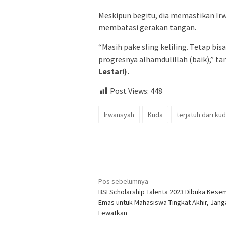
Meskipun begitu, dia memastikan Irw
membatasi gerakan tangan.
“Masih pake sling keliling. Tetap bisa
progresnya alhamdulillah (baik),” ta
Lestari).
Post Views:
448
Irwansyah
Kuda
terjatuh dari ku
Navigasi
Pos sebelumnya
BSI Scholarship Talenta 2023 Dibuka Kes
pos
Emas untuk Mahasiswa Tingkat Akhir, Jang
Lewatkan