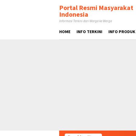
Loncat
tutup
Portal Resmi Masyarakat
ke
Indonesia
konten
Informasi Terkini dari Warga ke Warga
HOME
INFO TERKINI
INFO PRODUK