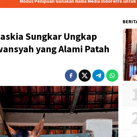
ipuan Gunakan Nama Media IndoFerro untuk Tujuan Kejahatan
BERIT
 Zaskia Sungkar Ungkap
rwansyah yang Alami Patah