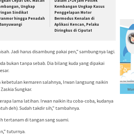
ngkah Cepat URC Macan
Dalam 1×24 jam Polsek
ambangan, Ungkap
Kembangan Ungkap Kasus
ringan Sindikat
Penggelapan Motor
ranmor hingga Penadah
Bermodus Kenalan di
 Banyuwangi
Aplikasi Kencan, Pelaku
Diringkus di Ciputat
sah. Jadi harus disambung pakai pen,” sambungnya lagi.
da bukan tanpa sebab. Dia bilang kuda yang dipakai
esar.
 kebetulan kemaren salahnya, Irwan langsung naikin
 Zaskia Sungkar.
erapa lama latihan. Irwan naikin itu coba-coba, kudanya
atuh deh). Sudah takdir sih,” tambahnya.
h tertanam di tangan sang suami.
,” tuturnya.