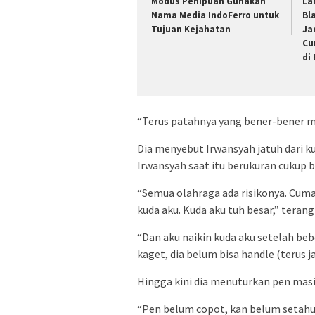
Modus Penipuan Gunakan
La
Nama Media IndoFerro untuk
Bl
Tujuan Kejahatan
Ja
Cu
di
“Terus patahnya yang bener-bener mi
Dia menyebut Irwansyah jatuh dari ku
Irwansyah saat itu berukuran cukup b
“Semua olahraga ada risikonya. Cuma
kuda aku. Kuda aku tuh besar,” terang
“Dan aku naikin kuda aku setelah beb
kaget, dia belum bisa handle (terus j
Hingga kini dia menuturkan pen masi
“Pen belum copot, kan belum setahun