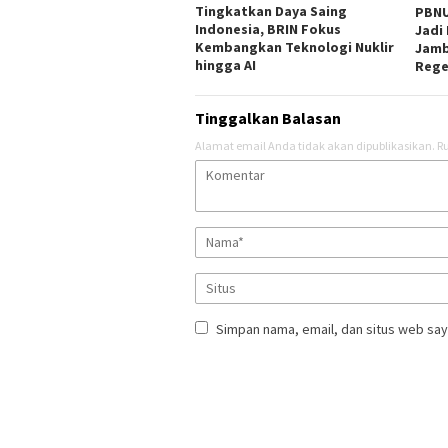
Tingkatkan Daya Saing
PBNU
Indonesia, BRIN Fokus
Jadi
Kembangkan Teknologi Nuklir
Jambi
hingga AI
Rege
Tinggalkan Balasan
Alamat email Anda tidak akan dipublikasikan.
Ru
Simpan nama, email, dan situs web say