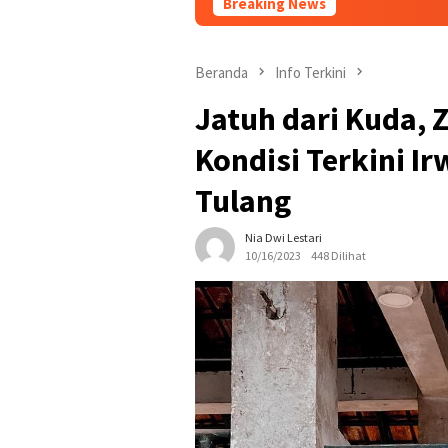
Breaking News
Modus Pen
Beranda
Info Terkini
Jatuh dari Kuda,
Kondisi Terkini I
Tulang
Nia Dwi Lestari
10/16/2023
448 Dilihat