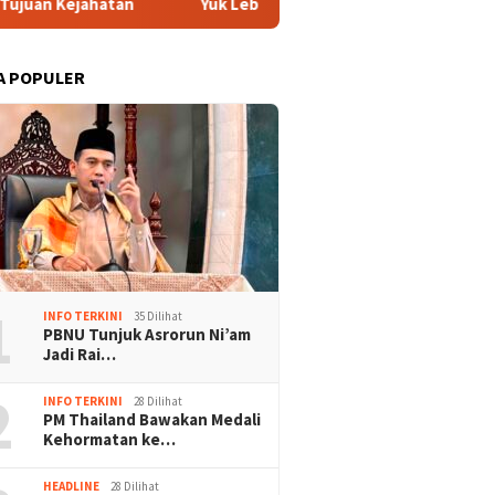
Yuk Lebih Mengenal Situs Mobil Fallonfox, Apa Saja Kelebi
A POPULER
1
INFO TERKINI
35 Dilihat
PBNU Tunjuk Asrorun Ni’am
Jadi Rai…
2
INFO TERKINI
28 Dilihat
PM Thailand Bawakan Medali
Kehormatan ke…
HEADLINE
28 Dilihat