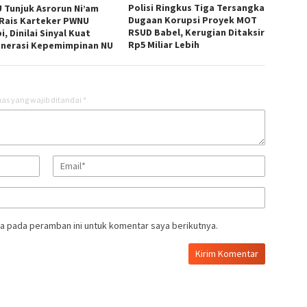
Polisi Ringkus Tiga Tersangka
 Tunjuk Asrorun Ni’am
Dugaan Korupsi Proyek MOT
 Rais Karteker PWNU
RSUD Babel, Kerugian Ditaksir
, Dinilai Sinyal Kuat
Rp5 Miliar Lebih
nerasi Kepemimpinan NU
as yang wajib ditandai
*
a pada peramban ini untuk komentar saya berikutnya.