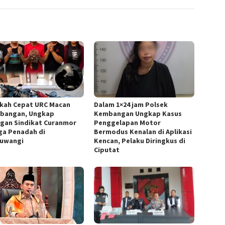
kah Cepat URC Macan
Dalam 1×24 jam Polsek
bangan, Ungkap
Kembangan Ungkap Kasus
ngan Sindikat Curanmor
Penggelapan Motor
ga Penadah di
Bermodus Kenalan di Aplikasi
uwangi
Kencan, Pelaku Diringkus di
Ciputat