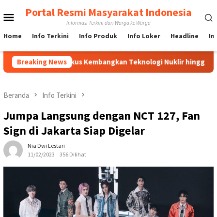
Loncat
Portal Resmi Masyarakat Indonesia
Menu
ke
Informasi Terkini dari Warga ke Warga
konten
Mobile
Home
Info Terkini
Info Produk
Info Loker
Headline
In
, BRIN Fokus Kembangkan Teknologi Nuklir hingga AI
Breaking News
PBN
Beranda
Info Terkini
Jumpa Langsung dengan NCT 127, Fan
Sign di Jakarta Siap Digelar
Nia Dwi Lestari
11/02/2023
356 Dilihat