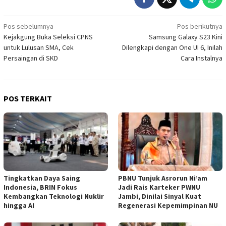
Navigasi
Pos sebelumnya
Pos berikutnya
Kejakgung Buka Seleksi CPNS
Samsung Galaxy S23 Kini
pos
untuk Lulusan SMA, Cek
Dilengkapi dengan One UI 6, Inilah
Persaingan di SKD
Cara Instalnya
POS TERKAIT
Tingkatkan Daya Saing
PBNU Tunjuk Asrorun Ni’am
Indonesia, BRIN Fokus
Jadi Rais Karteker PWNU
Kembangkan Teknologi Nuklir
Jambi, Dinilai Sinyal Kuat
hingga AI
Regenerasi Kepemimpinan NU