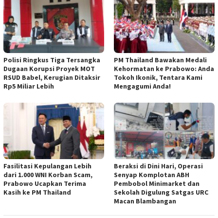
Polisi Ringkus Tiga Tersangka
PM Thailand Bawakan Medali
Dugaan Korupsi Proyek MOT
Kehormatan ke Prabowo: Anda
RSUD Babel, Kerugian Ditaksir
Tokoh Ikonik, Tentara Kami
Rp5 Miliar Lebih
Mengagumi Anda!
Fasilitasi Kepulangan Lebih
Beraksi di Dini Hari, Operasi
dari 1.000 WNI Korban Scam,
Senyap Komplotan ABH
Prabowo Ucapkan Terima
Pembobol Minimarket dan
Kasih ke PM Thailand
Sekolah Digulung Satgas URC
Macan Blambangan