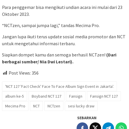
Para penggemar bisa mengikuti undian acara ini mulai dari 23
Oktober 2023.
“NCTzen, sampai jumpa lagi,” tandas Mecima Pro.
Jangan lupa ikuti terus update sosial media promotor dan NCT
untuk mengetahui informasi terbaru.
Siapkan dompet kamu dan semoga berhasil NCTzen!
(
Dari
berbagai sumber/ Nia Dwi Lestari).
Post Views:
356
'NCT 127 'Fact Check' Face To Face Album Sign Event in Jakarta'.
album ke-5
Boyband NCT 127
Fansign
Fansign NCT 127
Mecima Pro
NCT
NCTzen
sesi lucky draw
SEBARKAN