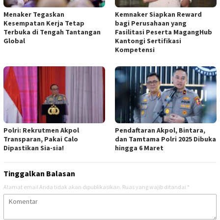
Menaker Tegaskan
Kemnaker Siapkan Reward
Kesempatan Kerja Tetap
bagi Perusahaan yang
Terbuka di Tengah Tantangan
Fasilitasi Peserta MagangHub
Global
Kantongi Sertifikasi
Kompetensi
Polri: Rekrutmen Akpol
Pendaftaran Akpol, Bintara,
Transparan, Pakai Calo
dan Tamtama Polri 2025 Dibuka
Dipastikan Sia-sia!
hingga 6 Maret
Tinggalkan Balasan
Alamat email Anda tidak akan dipublikasikan.
Ruas yang wajib ditandai
*