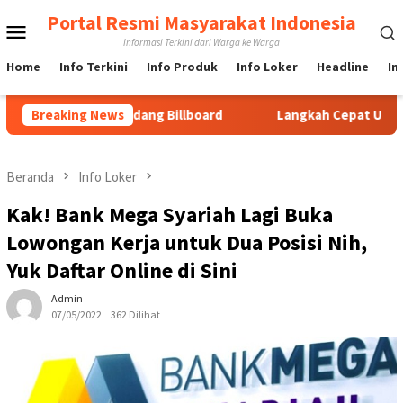
Loncat
Portal Resmi Masyarakat Indonesia
Menu
ke
Informasi Terkini dari Warga ke Warga
konten
Mobile
Home
Info Terkini
Info Produk
Info Loker
Headline
In
lalui Gudang Billboard
Breaking News
Langkah Cepat URC Macan Blamban
Beranda
Info Loker
Kak! Bank Mega Syariah Lagi Buka
Lowongan Kerja untuk Dua Posisi Nih,
Yuk Daftar Online di Sini
Admin
07/05/2022
362 Dilihat