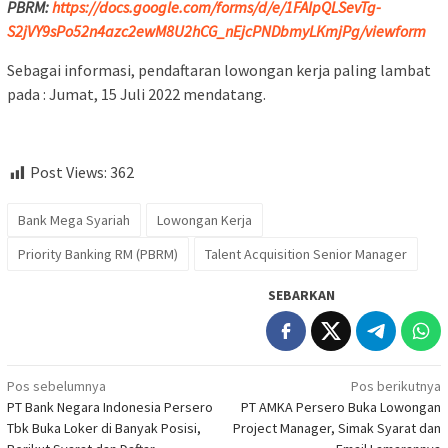
PBRM:
https://docs.google.com/forms/d/e/1FAIpQLSevTg-
S2jVY9sPo52n4azc2ewM8U2hCG_nEjcPNDbmyLKmjPg/viewform
Sebagai informasi, pendaftaran lowongan kerja paling lambat
pada : Jumat, 15 Juli 2022 mendatang.
Post Views:
362
Bank Mega Syariah
Lowongan Kerja
Priority Banking RM (PBRM)
Talent Acquisition Senior Manager
SEBARKAN
Navigasi
Pos sebelumnya
Pos berikutnya
PT Bank Negara Indonesia Persero
PT AMKA Persero Buka Lowongan
pos
Tbk Buka Loker di Banyak Posisi,
Project Manager, Simak Syarat dan