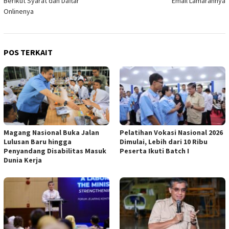
Berikut Syarat dan Daftar
Email Lamarannya
Onlinenya
POS TERKAIT
Magang Nasional Buka Jalan
Pelatihan Vokasi Nasional 2026
Lulusan Baru hingga
Dimulai, Lebih dari 10 Ribu
Penyandang Disabilitas Masuk
Peserta Ikuti Batch I
Dunia Kerja