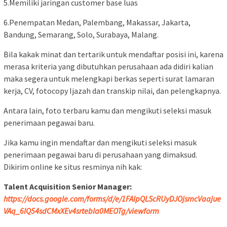
5.Memiliki jaringan customer base luas
6.Penempatan Medan, Palembang, Makassar, Jakarta,
Bandung, Semarang, Solo, Surabaya, Malang.
Bila kakak minat dan tertarik untuk mendaftar posisi ini, karena
merasa kriteria yang dibutuhkan perusahaan ada didiri kalian
maka segera untuk melengkapi berkas seperti surat lamaran
kerja, CV, fotocopy Ijazah dan transkip nilai, dan pelengkapnya.
Antara lain, foto terbaru kamu dan mengikuti seleksi masuk
penerimaan pegawai baru.
Jika kamu ingin mendaftar dan mengikuti seleksi masuk
penerimaan pegawai baru di perusahaan yang dimaksud.
Dikirim online ke situs resminya nih kak:
Talent Acquisition Senior Manager:
https://docs.google.com/forms/d/e/1FAIpQLScRUyDJOjsmcVaajue
VAq_6lQ54sdCMxXEv4srtebla0MEOTg/viewform