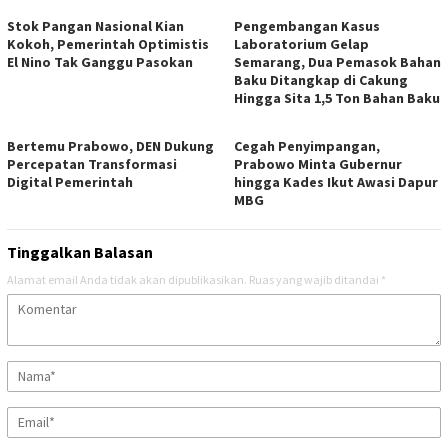
Stok Pangan Nasional Kian
Pengembangan Kasus
Kokoh, Pemerintah Optimistis
Laboratorium Gelap
El Nino Tak Ganggu Pasokan
Semarang, Dua Pemasok Bahan
Baku Ditangkap di Cakung
Hingga Sita 1,5 Ton Bahan Baku
Bertemu Prabowo, DEN Dukung
Cegah Penyimpangan,
Percepatan Transformasi
Prabowo Minta Gubernur
Digital Pemerintah
hingga Kades Ikut Awasi Dapur
MBG
Tinggalkan Balasan
Alamat email Anda tidak akan dipublikasikan.
Ruas yang wajib ditandai
*