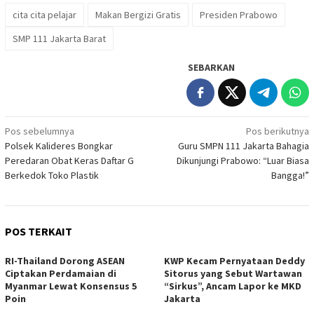
cita cita pelajar
Makan Bergizi Gratis
Presiden Prabowo
SMP 111 Jakarta Barat
SEBARKAN
Navigasi
Pos sebelumnya
Pos berikutnya
Polsek Kalideres Bongkar
Guru SMPN 111 Jakarta Bahagia
pos
Peredaran Obat Keras Daftar G
Dikunjungi Prabowo: “Luar Biasa
Berkedok Toko Plastik
Bangga!”
POS TERKAIT
RI-Thailand Dorong ASEAN
KWP Kecam Pernyataan Deddy
Ciptakan Perdamaian di
Sitorus yang Sebut Wartawan
Myanmar Lewat Konsensus 5
“Sirkus”, Ancam Lapor ke MKD
Poin
Jakarta