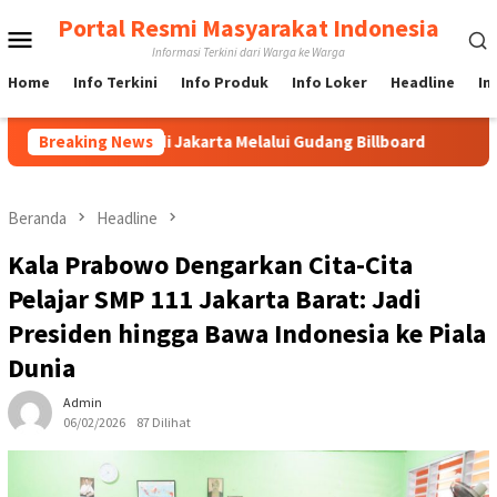
Loncat
Portal Resmi Masyarakat Indonesia
Menu
ke
Informasi Terkini dari Warga ke Warga
konten
Mobile
Home
Info Terkini
Info Produk
Info Loker
Headline
In
Billboard di Jakarta Melalui Gudang Billboard
Breaking News
Langkah Ce
Beranda
Headline
Kala Prabowo Dengarkan Cita-Cita
Pelajar SMP 111 Jakarta Barat: Jadi
Presiden hingga Bawa Indonesia ke Piala
Dunia
Admin
06/02/2026
87 Dilihat