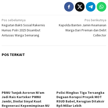
Navigasi
Pos sebelumnya
Pos berikutnya
Kegiatan Bakti Sosial Rakernis
Kapolda Banten Jamin Keamanan
pos
Humas Polri 2025 Disambut
Warga Dari Preman dan Debt
Antusias Warga Semarang
Collector
POS TERKAIT
PBNU Tunjuk Asrorun Ni’am
Polisi Ringkus Tiga Tersangka
Jadi Rais Karteker PWNU
Dugaan Korupsi Proyek MOT
Jambi, Dinilai Sinyal Kuat
RSUD Babel, Kerugian Ditaksir
Regenerasi Kepemimpinan NU
Rp5 Miliar Lebih