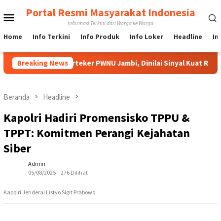
Loncat
Portal Resmi Masyarakat Indonesia
Menu
ke
Informasi Terkini dari Warga ke Warga
konten
Mobile
Home
Info Terkini
Info Produk
Info Loker
Headline
In
am Jadi Rais Karteker PWNU Jambi, Dinilai Sinyal Kuat Regenera
Breaking News
Beranda
Headline
Kapolri Hadiri Promensisko TPPU &
TPPT: Komitmen Perangi Kejahatan
Siber
Admin
05/08/2025
276 Dilihat
Kapolri Jenderal Listyo Sigit Prabowo