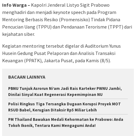
Info Warga –
Kapolri Jenderal Listyo Sigit Prabowo
menghadiri dan menjadi keynote speech pada Program
Mentoring Berbasis Resiko (Promensisko) Tindak Pidana
Pencucian Uang (TPPU) dan Pendanaan Terorisme (TPPT) dari
kejahatan siber.
Kegiatan mentoring tersebut digelar di Auditorium Yunus
Husein Gedung Pusat Pelaporan dan Analisis Transaksi
Keuangan (PPATK), Jakarta Pusat, pada Kamis (8/5).
BACAAN LAINNYA
PBNU Tunjuk Asrorun Ni’am Jadi Rais Karteker PWNU Jambi,
Dinilai Sinyal Kuat Regenerasi Kepemimpinan NU
Polisi Ringkus Tiga Tersangka Dugaan Korupsi Proyek MOT
RSUD Babel, Kerugian Ditaksir Rp5 Miliar Lebih
PM Thailand Bawakan Medali Kehormatan ke Prabowo: Anda
Tokoh Ikonik, Tentara Kami Mengagumi Anda!