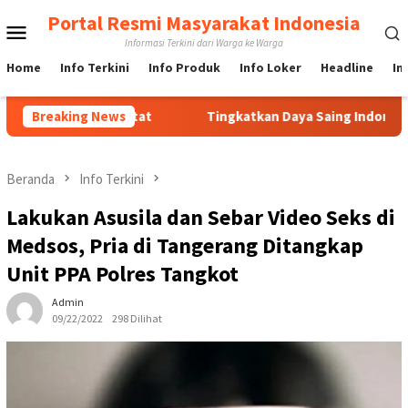
Loncat
Portal Resmi Masyarakat Indonesia
Menu
ke
Informasi Terkini dari Warga ke Warga
konten
Mobile
Home
Info Terkini
Info Produk
Info Loker
Headline
In
di Ciputat
Breaking News
Tingkatkan Daya Saing Indonesia, BRIN Fokus
Beranda
Info Terkini
Lakukan Asusila dan Sebar Video Seks di
Medsos, Pria di Tangerang Ditangkap
Unit PPA Polres Tangkot
Admin
09/22/2022
298 Dilihat