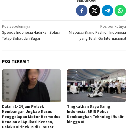
SEBARKAN
Navigasi
Pos sebelumnya
Pos berikutnya
Speeds Indonesia Hadirkan Solusi
Mispacci Brand Fashion Indonesia
pos
Tetap Sehat dan Bugar
yang Telah Go Internasional
POS TERKAIT
Dalam 1×24 jam Polsek
Tingkatkan Daya Saing
Kembangan Ungkap Kasus
Indonesia, BRIN Fokus
Penggelapan Motor Bermodus
Kembangkan Teknologi Nuklir
Kenalan di Aplikasi Kencan,
hingga AI
Pelaku Diringkus di Ciputat