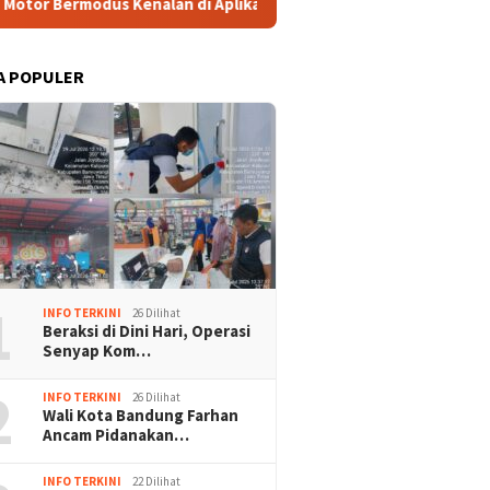
 Aplikasi Kencan, Pelaku Diringkus di Ciputat
Tingkatk
A POPULER
1
INFO TERKINI
26 Dilihat
Beraksi di Dini Hari, Operasi
Senyap Kom…
2
INFO TERKINI
26 Dilihat
Wali Kota Bandung Farhan
Ancam Pidanakan…
INFO TERKINI
22 Dilihat