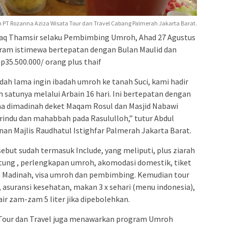
PT Rozanna Aziza Wisata Tour dan Travel Cabang Palmerah Jakarta Barat.
zaq Thamsir selaku Pembimbing Umroh, Ahad 27 Agustus
ram istimewa bertepatan dengan Bulan Maulid dan
Rp35.500.000/ orang plus thaif
ah lama ingin ibadah umroh ke tanah Suci, kami hadir
 satunya melalui Arbain 16 hari. Ini bertepatan dengan
ama dimadinah deket Maqam Rosul dan Masjid Nabawi
rindu dan mahabbah pada Rasululloh,” tutur Abdul
an Majlis Raudhatul Istighfar Palmerah Jakarta Barat.
ebut sudah termasuk Include, yang meliputi, plus ziarah
antung , perlengkapan umroh, akomodasi domestik, tiket
 Madinah, visa umroh dan pembimbing. Kemudian tour
n, asuransi kesehatan, makan 3 x sehari (menu indonesia),
air zam-zam 5 liter jika dipebolehkan.
a Tour dan Travel juga menawarkan program Umroh