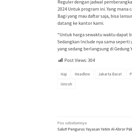
Reguler dengan jadwal pemberangkat
2024 Untuk program ini. Yang mana 
Bagi yang mau daftar saja, bisa lans
datang ke kantor kami.
“Untuk harga sewaktu waktu dapat b
Sedangkan Include nya sama seperti p
yang sedang berlangsung di Gedung Y
Post Views:
304
Haji
Headline
Jakarta Barat
P
Umroh
Navigasi
Pos sebelumnya
Salut! Pengurus Yayasan Yatim Al-Abror Pa