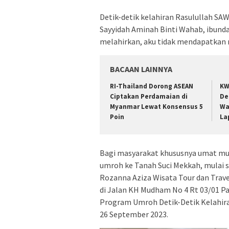
Detik-detik kelahiran Rasulullah SA
Sayyidah Aminah Binti Wahab, ibunda
melahirkan, aku tidak mendapatkan r
BACAAN LAINNYA
RI-Thailand Dorong ASEAN
KW
Ciptakan Perdamaian di
De
Myanmar Lewat Konsensus 5
Wa
Poin
La
Bagi masyarakat khususnya umat musl
umroh ke Tanah Suci Mekkah, mulai s
Rozanna Aziza Wisata Tour dan Trav
di Jalan KH Mudham No 4 Rt 03/01 
Program Umroh Detik-Detik Kelahira
26 September 2023.