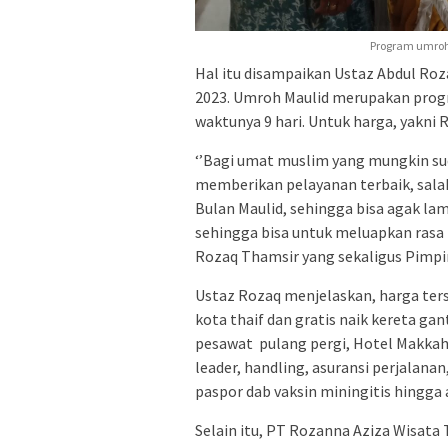
Program umroh 
Hal itu disampaikan Ustaz Abdul Ro
2023. Umroh Maulid merupakan prog
waktunya 9 hari. Untuk harga, yakni 
‘’Bagi umat muslim yang mungkin sud
memberikan pelayanan terbaik, salah
Bulan Maulid, sehingga bisa agak l
sehingga bisa untuk meluapkan rasa 
Rozaq Thamsir yang sekaligus Pimpin
Ustaz Rozaq menjelaskan, harga ters
kota thaif dan gratis naik kereta g
pesawat pulang pergi, Hotel Makkah
leader, handling, asuransi perjalana
paspor dab vaksin miningitis hingga 
Selain itu, PT Rozanna Aziza Wisat