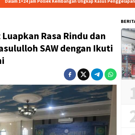
 Kembangan Ungkap Kasus Penggelapan Motor Bermodus Kenalan di
BERIT
 Luapkan Rasa Rindu dan
sululloh SAW dengan Ikuti
i