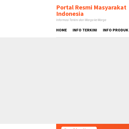
Loncat
tutup
Portal Resmi Masyarakat
ke
Indonesia
konten
Informasi Terkini dari Warga ke Warga
HOME
INFO TERKINI
INFO PRODUK