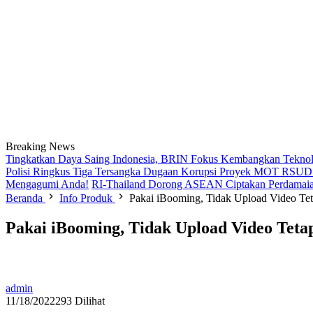
Breaking News
Tingkatkan Daya Saing Indonesia, BRIN Fokus Kembangkan Teknolo
Polisi Ringkus Tiga Tersangka Dugaan Korupsi Proyek MOT RSUD B
Mengagumi Anda!
RI-Thailand Dorong ASEAN Ciptakan Perdamaia
Beranda
Info Produk
Pakai iBooming, Tidak Upload Video Te
Pakai iBooming, Tidak Upload Video Teta
admin
11/18/2022
293 Dilihat