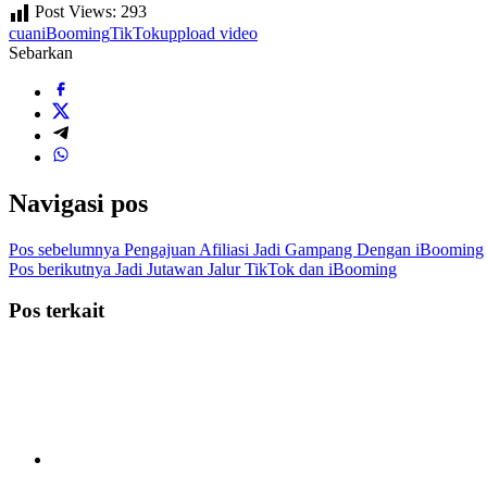
Post Views:
293
cuan
iBooming
TikTok
uppload video
Sebarkan
Navigasi pos
Pos sebelumnya
Pengajuan Afiliasi Jadi Gampang Dengan iBooming
Pos berikutnya
Jadi Jutawan Jalur TikTok dan iBooming
Pos terkait