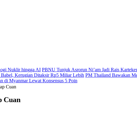
gi Nuklir hingga AI
PBNU Tunjuk Asrorun Ni’am Jadi Rais Karteke
abel, Kerugian Ditaksir Rp5 Miliar Lebih
PM Thailand Bawakan Med
n di Myanmar Lewat Konsensus 5 Poin
tap Cuan
p Cuan