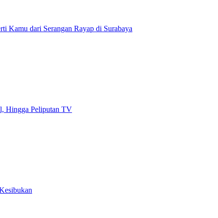
erti Kamu dari Serangan Rayap di Surabaya
l, Hingga Peliputan TV
h Kesibukan