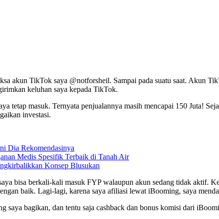
ksa akun TikTok saya @notforsheil. Sampai pada suatu saat. Akun Tik
girimkan keluhan saya kepada TikTok.
 saya tetap masuk. Ternyata penjualannya masih mencapai 150 Juta! Seja
agaikan investasi.
 Ini Dia Rekomendasinya
anan Medis Spesifik Terbaik di Tanah Air
ungkirbalikkan Konsep Blusukan
 saya bisa berkali-kali masuk FYP walaupun akun sedang tidak aktif. 
ngan baik. Lagi-lagi, karena saya afiliasi lewat iBooming, saya mend
yang saya bagikan, dan tentu saja cashback dan bonus komisi dari iBo