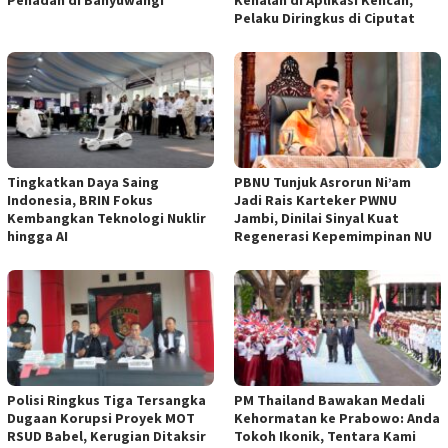
Penadah di Banyuwangi
Kenalan di Aplikasi Kencan,
Pelaku Diringkus di Ciputat
Tingkatkan Daya Saing
PBNU Tunjuk Asrorun Ni’am
Indonesia, BRIN Fokus
Jadi Rais Karteker PWNU
Kembangkan Teknologi Nuklir
Jambi, Dinilai Sinyal Kuat
hingga AI
Regenerasi Kepemimpinan NU
Polisi Ringkus Tiga Tersangka
PM Thailand Bawakan Medali
Dugaan Korupsi Proyek MOT
Kehormatan ke Prabowo: Anda
RSUD Babel, Kerugian Ditaksir
Tokoh Ikonik, Tentara Kami