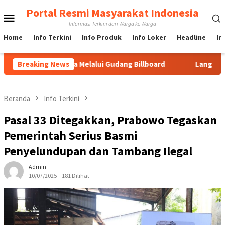
Loncat
Portal Resmi Masyarakat Indonesia
Menu
ke
Informasi Terkini dari Warga ke Warga
konten
Mobile
Home
Info Terkini
Info Produk
Info Loker
Headline
In
di Jakarta Melalui Gudang Billboard
Breaking News
Langkah Cepat URC M
Beranda
Info Terkini
Pasal 33 Ditegakkan, Prabowo Tegaskan
Pemerintah Serius Basmi
Penyelundupan dan Tambang Ilegal
Admin
10/07/2025
181 Dilihat