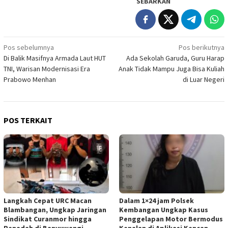
SEBARKAN
Navigasi
Pos sebelumnya
Pos berikutnya
Di Balik Masifnya Armada Laut HUT
Ada Sekolah Garuda, Guru Harap
pos
TNI, Warisan Modernisasi Era
Anak Tidak Mampu Juga Bisa Kuliah
Prabowo Menhan
di Luar Negeri
POS TERKAIT
Langkah Cepat URC Macan
Dalam 1×24 jam Polsek
Blambangan, Ungkap Jaringan
Kembangan Ungkap Kasus
Sindikat Curanmor hingga
Penggelapan Motor Bermodus