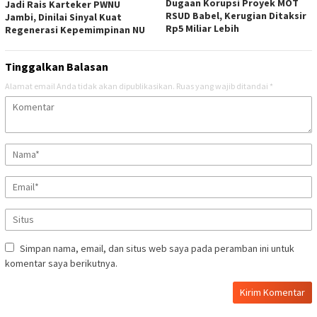
Dugaan Korupsi Proyek MOT
Jadi Rais Karteker PWNU
RSUD Babel, Kerugian Ditaksir
Jambi, Dinilai Sinyal Kuat
Rp5 Miliar Lebih
Regenerasi Kepemimpinan NU
Tinggalkan Balasan
Alamat email Anda tidak akan dipublikasikan.
Ruas yang wajib ditandai
*
Simpan nama, email, dan situs web saya pada peramban ini untuk
komentar saya berikutnya.