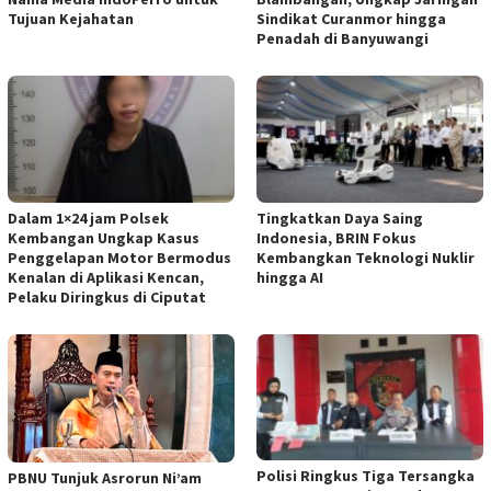
Tujuan Kejahatan
Sindikat Curanmor hingga
Penadah di Banyuwangi
Dalam 1×24 jam Polsek
Tingkatkan Daya Saing
Kembangan Ungkap Kasus
Indonesia, BRIN Fokus
Penggelapan Motor Bermodus
Kembangkan Teknologi Nuklir
Kenalan di Aplikasi Kencan,
hingga AI
Pelaku Diringkus di Ciputat
Polisi Ringkus Tiga Tersangka
PBNU Tunjuk Asrorun Ni’am