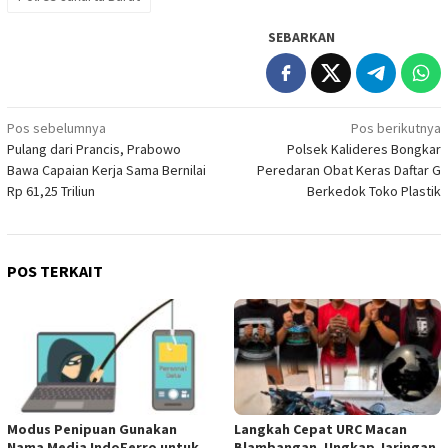
SEBARKAN
Navigasi
Pos sebelumnya
Pos berikutnya
Pulang dari Prancis, Prabowo
Polsek Kalideres Bongkar
pos
Bawa Capaian Kerja Sama Bernilai
Peredaran Obat Keras Daftar G
Rp 61,25 Triliun
Berkedok Toko Plastik
POS TERKAIT
Modus Penipuan Gunakan
Langkah Cepat URC Macan
Nama Media IndoFerro untuk
Blambangan, Ungkap Jaringan