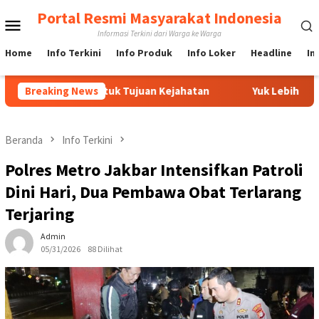
Loncat
Portal Resmi Masyarakat Indonesia
Menu
ke
Informasi Terkini dari Warga ke Warga
konten
Mobile
Home
Info Terkini
Info Produk
Info Loker
Headline
In
Ferro untuk Tujuan Kejahatan
Breaking News
Yuk Lebih Mengenal Situs 
Beranda
Info Terkini
Polres Metro Jakbar Intensifkan Patroli
Dini Hari, Dua Pembawa Obat Terlarang
Terjaring
Admin
05/31/2026
88 Dilihat