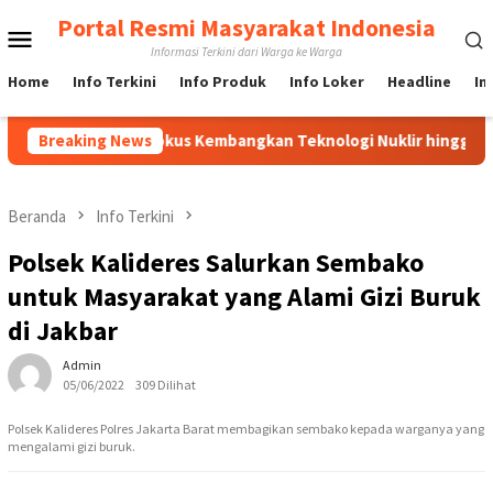
Loncat
Portal Resmi Masyarakat Indonesia
Menu
ke
Informasi Terkini dari Warga ke Warga
konten
Mobile
Home
Info Terkini
Info Produk
Info Loker
Headline
In
donesia, BRIN Fokus Kembangkan Teknologi Nuklir hingga AI
Breaking News
Beranda
Info Terkini
Polsek Kalideres Salurkan Sembako
untuk Masyarakat yang Alami Gizi Buruk
di Jakbar
Admin
05/06/2022
309 Dilihat
Polsek Kalideres Polres Jakarta Barat membagikan sembako kepada warganya yang
mengalami gizi buruk.