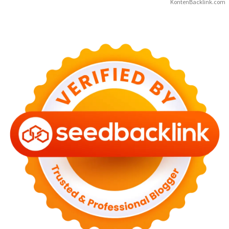
KontenBacklink.com