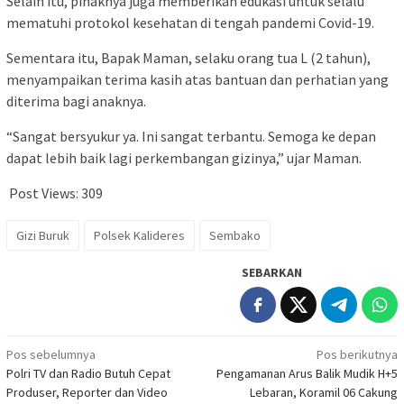
Selain itu, pihaknya juga memberikan edukasi untuk selalu
mematuhi protokol kesehatan di tengah pandemi Covid-19.
Sementara itu, Bapak Maman, selaku orang tua L (2 tahun),
menyampaikan terima kasih atas bantuan dan perhatian yang
diterima bagi anaknya.
“Sangat bersyukur ya. Ini sangat terbantu. Semoga ke depan
dapat lebih baik lagi perkembangan gizinya,” ujar Maman.
Post Views:
309
Gizi Buruk
Polsek Kalideres
Sembako
SEBARKAN
Navigasi
Pos sebelumnya
Pos berikutnya
Polri TV dan Radio Butuh Cepat
Pengamanan Arus Balik Mudik H+5
pos
Produser, Reporter dan Video
Lebaran, Koramil 06 Cakung