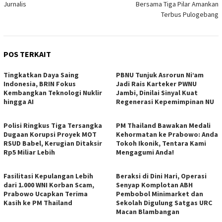
Jurnalis
Bersama Tiga Pilar Amankan
Terbus Pulogebang
POS TERKAIT
Tingkatkan Daya Saing
PBNU Tunjuk Asrorun Ni’am
Indonesia, BRIN Fokus
Jadi Rais Karteker PWNU
Kembangkan Teknologi Nuklir
Jambi, Dinilai Sinyal Kuat
hingga AI
Regenerasi Kepemimpinan NU
Polisi Ringkus Tiga Tersangka
PM Thailand Bawakan Medali
Dugaan Korupsi Proyek MOT
Kehormatan ke Prabowo: Anda
RSUD Babel, Kerugian Ditaksir
Tokoh Ikonik, Tentara Kami
Rp5 Miliar Lebih
Mengagumi Anda!
Fasilitasi Kepulangan Lebih
Beraksi di Dini Hari, Operasi
dari 1.000 WNI Korban Scam,
Senyap Komplotan ABH
Prabowo Ucapkan Terima
Pembobol Minimarket dan
Kasih ke PM Thailand
Sekolah Digulung Satgas URC
Macan Blambangan