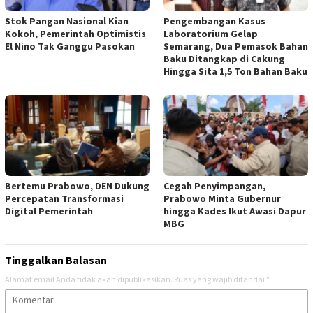
Stok Pangan Nasional Kian
Pengembangan Kasus
Kokoh, Pemerintah Optimistis
Laboratorium Gelap
El Nino Tak Ganggu Pasokan
Semarang, Dua Pemasok Bahan
Baku Ditangkap di Cakung
Hingga Sita 1,5 Ton Bahan Baku
Bertemu Prabowo, DEN Dukung
Cegah Penyimpangan,
Percepatan Transformasi
Prabowo Minta Gubernur
Digital Pemerintah
hingga Kades Ikut Awasi Dapur
MBG
Tinggalkan Balasan
Alamat email Anda tidak akan dipublikasikan.
Ruas yang wajib ditandai
*