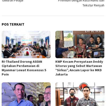
Tawuran Pelajar
Premium dengan Rasa Manis dan
Tekstur Renyah
POS TERKAIT
RI-Thailand Dorong ASEAN
KWP Kecam Pernyataan Deddy
Ciptakan Perdamaian di
Sitorus yang Sebut Wartawan
Myanmar Lewat Konsensus 5
“Sirkus”, Ancam Lapor ke MKD
Poin
Jakarta