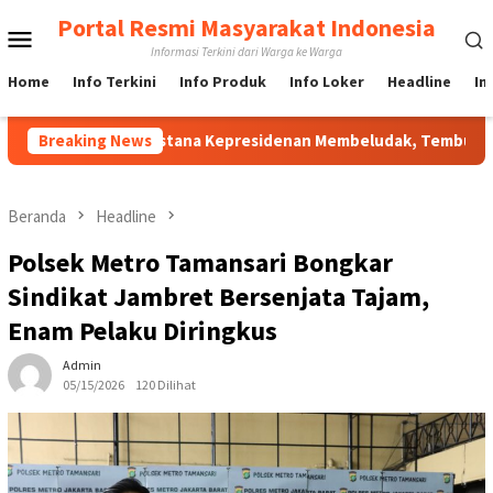
Loncat
Portal Resmi Masyarakat Indonesia
Menu
ke
Informasi Terkini dari Warga ke Warga
konten
Mobile
Home
Info Terkini
Info Produk
Info Loker
Headline
In
kaan di Istana Kepresidenan Membeludak, Tembus 336 Ribu Pend
Breaking News
Beranda
Headline
Polsek Metro Tamansari Bongkar
Sindikat Jambret Bersenjata Tajam,
Enam Pelaku Diringkus
Admin
05/15/2026
120 Dilihat