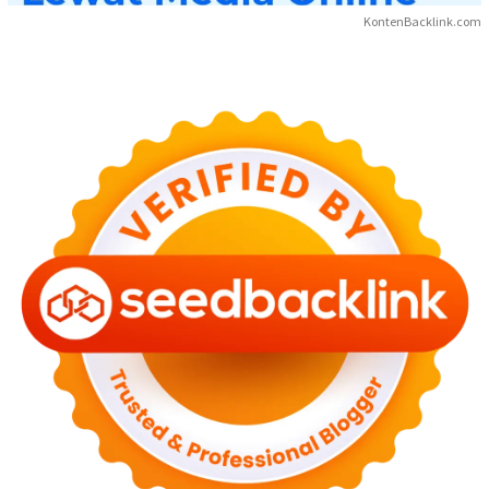
KontenBacklink.com