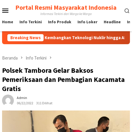
Loncat
Portal Resmi Masyarakat Indonesia
Menu
ke
Informasi Terkini dari Warga ke Warga
konten
Mobile
Home
Info Terkini
Info Produk
Info Loker
Headline
In
BRIN Fokus Kembangkan Teknologi Nuklir hingga AI
Breaking News
PBNU T
Beranda
Info Terkini
Polsek Tambora Gelar Baksos
Pemeriksaan dan Pembagian Kacamata
Gratis
Admin
06/22/2022
311 Dilihat