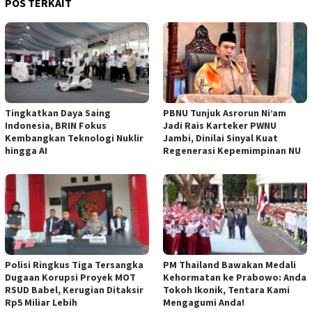
POS TERKAIT
Tingkatkan Daya Saing
PBNU Tunjuk Asrorun Ni’am
Indonesia, BRIN Fokus
Jadi Rais Karteker PWNU
Kembangkan Teknologi Nuklir
Jambi, Dinilai Sinyal Kuat
hingga AI
Regenerasi Kepemimpinan NU
Polisi Ringkus Tiga Tersangka
PM Thailand Bawakan Medali
Dugaan Korupsi Proyek MOT
Kehormatan ke Prabowo: Anda
RSUD Babel, Kerugian Ditaksir
Tokoh Ikonik, Tentara Kami
Rp5 Miliar Lebih
Mengagumi Anda!