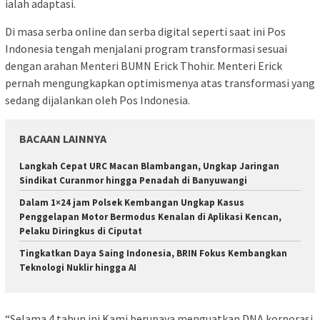
ialah adaptasi.
Di masa serba online dan serba digital seperti saat ini Pos
Indonesia tengah menjalani program transformasi sesuai
dengan arahan Menteri BUMN Erick Thohir. Menteri Erick
pernah mengungkapkan optimismenya atas transformasi yang
sedang dijalankan oleh Pos Indonesia.
BACAAN LAINNYA
Langkah Cepat URC Macan Blambangan, Ungkap Jaringan
Sindikat Curanmor hingga Penadah di Banyuwangi
Dalam 1×24 jam Polsek Kembangan Ungkap Kasus
Penggelapan Motor Bermodus Kenalan di Aplikasi Kencan,
Pelaku Diringkus di Ciputat
Tingkatkan Daya Saing Indonesia, BRIN Fokus Kembangkan
Teknologi Nuklir hingga AI
“Selama 4 tahun ini Kami berupaya menguatkan DNA korporasi