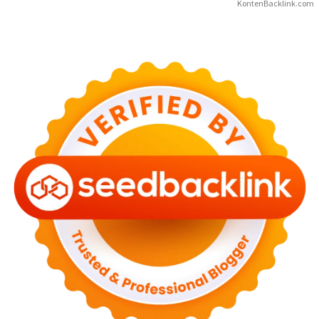
KontenBacklink.com