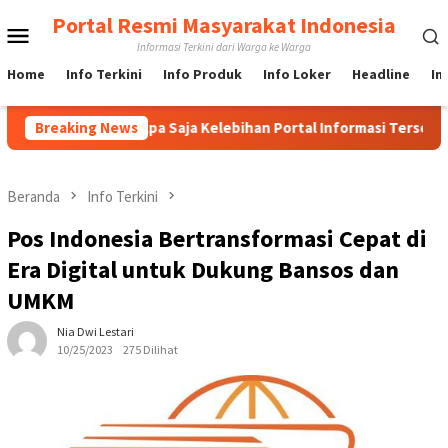
Loncat
Portal Resmi Masyarakat Indonesia
Menu
ke
Informasi Terkini dari Warga ke Warga
konten
Mobile
Home
Info Terkini
Info Produk
Info Loker
Headline
In
llonfox, Apa Saja Kelebihan Portal Informasi Tersebut?
Breaking News
In
Beranda
Info Terkini
Pos Indonesia Bertransformasi Cepat di
Era Digital untuk Dukung Bansos dan
UMKM
Nia Dwi Lestari
10/25/2023
275 Dilihat