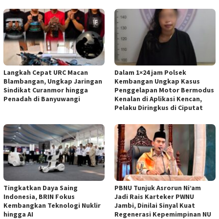
Langkah Cepat URC Macan
Dalam 1×24 jam Polsek
Blambangan, Ungkap Jaringan
Kembangan Ungkap Kasus
Sindikat Curanmor hingga
Penggelapan Motor Bermodus
Penadah di Banyuwangi
Kenalan di Aplikasi Kencan,
Pelaku Diringkus di Ciputat
Tingkatkan Daya Saing
PBNU Tunjuk Asrorun Ni’am
Indonesia, BRIN Fokus
Jadi Rais Karteker PWNU
Kembangkan Teknologi Nuklir
Jambi, Dinilai Sinyal Kuat
hingga AI
Regenerasi Kepemimpinan NU