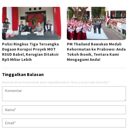
Polisi Ringkus Tiga Tersangka
PM Thailand Bawakan Medali
Dugaan Korupsi Proyek MOT
Kehormatan ke Prabowo: Anda
RSUD Babel, Kerugian Ditaksir
Tokoh Ikonik, Tentara Kami
Rp5 Miliar Lebih
Mengagumi Anda!
Tinggalkan Balasan
Alamat email Anda tidak akan dipublikasikan.
Ruas yang wajib ditandai
*