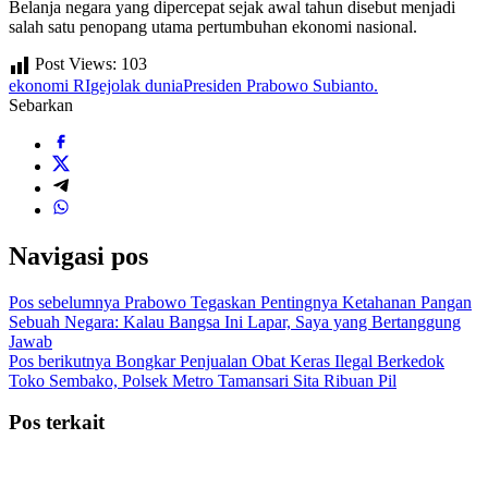
Belanja negara yang dipercepat sejak awal tahun disebut menjadi
salah satu penopang utama pertumbuhan ekonomi nasional.
Post Views:
103
ekonomi RI
gejolak dunia
Presiden Prabowo Subianto.
Sebarkan
Navigasi pos
Pos sebelumnya
Prabowo Tegaskan Pentingnya Ketahanan Pangan
Sebuah Negara: Kalau Bangsa Ini Lapar, Saya yang Bertanggung
Jawab
Pos berikutnya
Bongkar Penjualan Obat Keras Ilegal Berkedok
Toko Sembako, Polsek Metro Tamansari Sita Ribuan Pil
Pos terkait