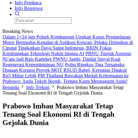
Info Pembaca
Info Beasiswa
Breaking News
Dalam 1×24 jam Polsek Kembangan Ungkap Kasus Penggelapan
Motor Bermodus Kenalan di Aplikasi Kencan, Pelaku Diringkus di
Ciputat
Tingkatkan Daya Saing Indonesia, BRIN Fokus
Kembangkan Teknologi Nuklir hingga AI
PBNU Tunjuk Asrorun
Ni’am Jadi Rais Karteker PWNU Jambi, Dinilai Sinyal Kuat
Regenerasi Kepemimpinan NU
Polisi Ringkus Tiga Tersangka
Dugaan Korupsi Proyek MOT RSUD Babel, Kerugian Ditaksir
Rp5 Miliar Lebih
PM Thailand Bawakan Medali Kehormatan ke
Prabowo: Anda Tokoh Ikonik, Tentara Kami Mengagumi Anda!
Beranda
Info Terkini
Prabowo Imbau Masyarakat Tetap
Tenang Soal Ekonomi RI di Tengah Gejolak Dunia
Prabowo Imbau Masyarakat Tetap
Tenang Soal Ekonomi RI di Tengah
Gejolak Dunia