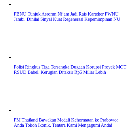
PBNU Tunjuk Asrorun Ni’am Jadi Rais Karteker PWNU
Jambi, Dinilai Sinyal Kuat Regenerasi Kepemimpinan NU
Polisi Ringkus Tiga Tersangka Dugaan Korupsi Proyek MOT
RSUD Babel, Kerugian Ditaksir Rp5 Miliar Lebih
PM Thailand Bawakan Medali Kehormatan ke Prabowo:
Anda Tokoh Ikonik, Tentara Kami Mengagumi Anda!