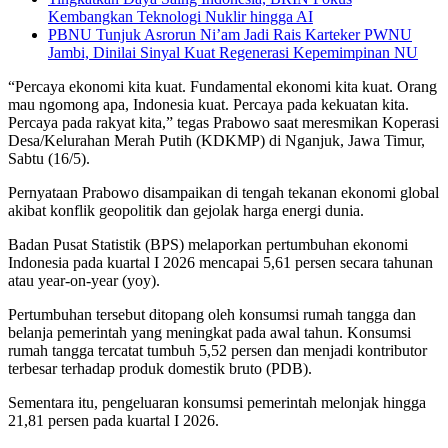
Kembangkan Teknologi Nuklir hingga AI
PBNU Tunjuk Asrorun Ni’am Jadi Rais Karteker PWNU
Jambi, Dinilai Sinyal Kuat Regenerasi Kepemimpinan NU
“Percaya ekonomi kita kuat. Fundamental ekonomi kita kuat. Orang
mau ngomong apa, Indonesia kuat. Percaya pada kekuatan kita.
Percaya pada rakyat kita,” tegas Prabowo saat meresmikan Koperasi
Desa/Kelurahan Merah Putih (KDKMP) di Nganjuk, Jawa Timur,
Sabtu (16/5).
Pernyataan Prabowo disampaikan di tengah tekanan ekonomi global
akibat konflik geopolitik dan gejolak harga energi dunia.
Badan Pusat Statistik (BPS) melaporkan pertumbuhan ekonomi
Indonesia pada kuartal I 2026 mencapai 5,61 persen secara tahunan
atau year-on-year (yoy).
Pertumbuhan tersebut ditopang oleh konsumsi rumah tangga dan
belanja pemerintah yang meningkat pada awal tahun. Konsumsi
rumah tangga tercatat tumbuh 5,52 persen dan menjadi kontributor
terbesar terhadap produk domestik bruto (PDB).
Sementara itu, pengeluaran konsumsi pemerintah melonjak hingga
21,81 persen pada kuartal I 2026.