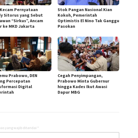
Kecam Pernyataan
Stok Pangan Nasional Kian
y Sitorus yang Sebut
Kokoh, Pemerintah
awan “Sirkus”, Ancam
Optimistis El Nino Tak Ganggu
r ke MKD Jakarta
Pasokan
emu Prabowo, DEN
Cegah Penyimpangan,
ng Percepatan
Prabowo Minta Gubernur
sformasi Digital
hingga Kades Ikut Awasi
rintah
Dapur MBG
as yang wajib ditandai
*