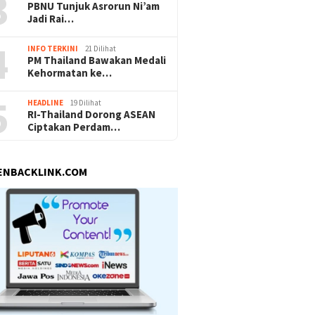
3
PBNU Tunjuk Asrorun Ni’am
Jadi Rai…
4
INFO TERKINI
21 Dilihat
PM Thailand Bawakan Medali
Kehormatan ke…
5
HEADLINE
19 Dilihat
RI-Thailand Dorong ASEAN
Ciptakan Perdam…
ENBACKLINK.COM