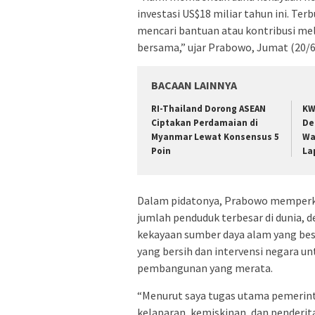
investasi US$18 miliar tahun ini. Ter
mencari bantuan atau kontribusi mel
bersama,” ujar Prabowo, Jumat (20/6
BACAAN LAINNYA
RI-Thailand Dorong ASEAN
KW
Ciptakan Perdamaian di
De
Myanmar Lewat Konsensus 5
Wa
Poin
La
Dalam pidatonya, Prabowo memperk
jumlah penduduk terbesar di dunia,
kekayaan sumber daya alam yang be
yang bersih dan intervensi negara 
pembangunan yang merata.
“Menurut saya tugas utama pemerint
kelaparan, kemiskinan, dan penderitaa