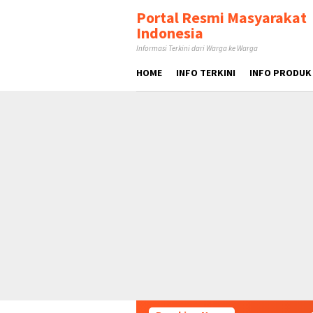
Loncat
tutup
Portal Resmi Masyarakat
ke
Indonesia
konten
Informasi Terkini dari Warga ke Warga
HOME
INFO TERKINI
INFO PRODUK