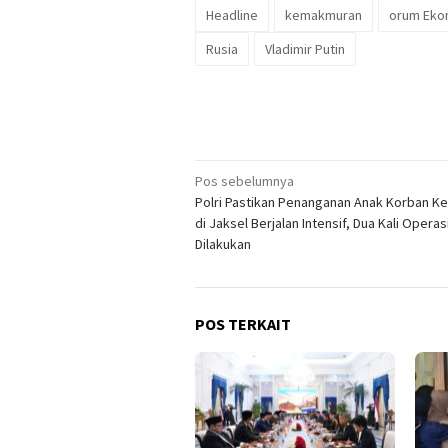
Headline
kemakmuran
orum Ekon
Rusia
Vladimir Putin
Navigasi
Pos sebelumnya
Polri Pastikan Penanganan Anak Korban K
pos
di Jaksel Berjalan Intensif, Dua Kali Operas
Dilakukan
POS TERKAIT