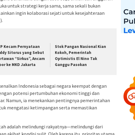
buka untuk strategi kerja sama, sama sekali bukan
ainkan ingin kolaborasi sejati untuk kesejahteraan
).
P Kecam Pernyataan
Stok Pangan Nasional Kian
ddy Sitorus yang Sebut
Kokoh, Pemerintah
rtawan “Sirkus”, Ancam
Optimistis El Nino Tak
por ke MKD Jakarta
Ganggu Pasokan
enalkan Indonesia sebagai negara keempat dengan
 dengan potensi pertumbuhan ekonomi tinggi dan
sar. Namun, ia menekankan pentingnya pemerintahan
untuk mengatasi ketimpangan serta memastikan
ah adalah melindungi rakyatnya—melindungi dari
n akibat kondisi sulit. Oleh karena itu, prioritas utama