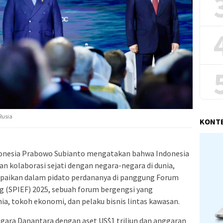
Rusia
KONT
donesia Prabowo Subianto mengatakan bahwa Indonesia
n kolaborasi sejati dengan negara-negara di dunia,
mpaikan dalam pidato perdananya di panggung Forum
g (SPIEF) 2025, sebuah forum bergengsi yang
 tokoh ekonomi, dan pelaku bisnis lintas kawasan.
ara Danantara dengan aset US$1 triliun dan anggaran