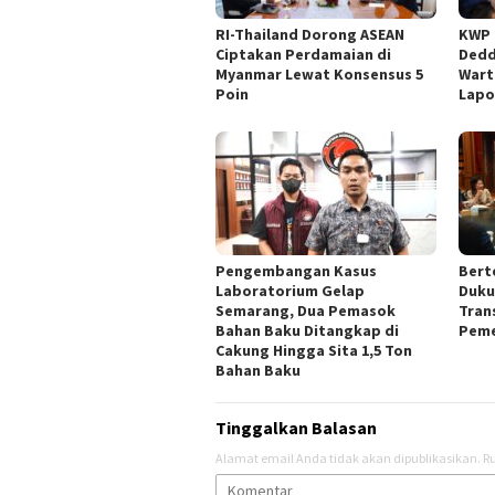
RI-Thailand Dorong ASEAN
KWP 
Ciptakan Perdamaian di
Dedd
Myanmar Lewat Konsensus 5
Wart
Poin
Lapo
Pengembangan Kasus
Bert
Laboratorium Gelap
Duku
Semarang, Dua Pemasok
Tran
Bahan Baku Ditangkap di
Peme
Cakung Hingga Sita 1,5 Ton
Bahan Baku
Tinggalkan Balasan
Alamat email Anda tidak akan dipublikasikan.
Ru