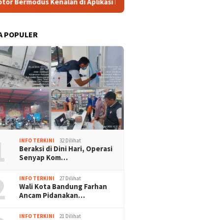
i Aplikasi Kencan, Pelaku Diringkus di Ciputat
Tingkat
A POPULER
1
INFO TERKINI
32 Dilihat
Beraksi di Dini Hari, Operasi
Senyap Kom…
2
INFO TERKINI
27 Dilihat
Wali Kota Bandung Farhan
Ancam Pidanakan…
INFO TERKINI
21 Dilihat