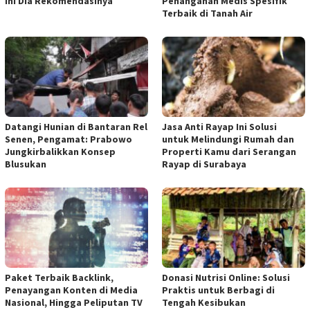
Ini Dia Rekomendasinya
Penanganan Medis Spesifik
Terbaik di Tanah Air
Datangi Hunian di Bantaran Rel
Jasa Anti Rayap Ini Solusi
Senen, Pengamat: Prabowo
untuk Melindungi Rumah dan
Jungkirbalikkan Konsep
Properti Kamu dari Serangan
Blusukan
Rayap di Surabaya
Paket Terbaik Backlink,
Donasi Nutrisi Online: Solusi
Penayangan Konten di Media
Praktis untuk Berbagi di
Nasional, Hingga Peliputan TV
Tengah Kesibukan