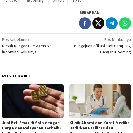
afiliator
iBooming
rahasia
TikTok
SEBARKAN
Navigasi
Pos sebelumnya
Pos berikutnya
Resah Dengan Fee Agency?
Pengajuan Afiliasi Jadi Gampang
pos
iBooming Solusinya
Dengan iBooming
POS TERKAIT
Jual Beli Emas di Solo dengan
Klinik Aborsi dan Kuret Medika
Harga dan Pelayanan Terbaik?
Hadirkan Fasilitas dan