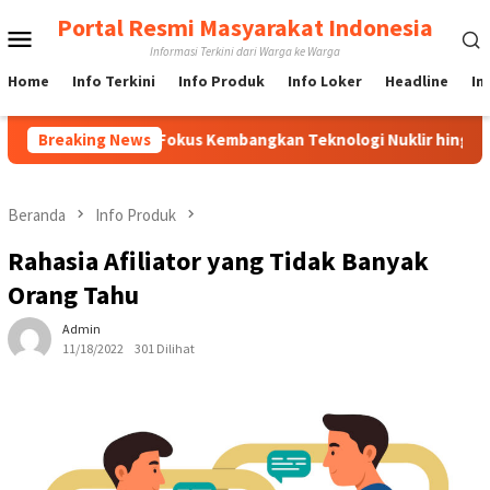
Loncat
Portal Resmi Masyarakat Indonesia
Menu
ke
Informasi Terkini dari Warga ke Warga
konten
Mobile
Home
Info Terkini
Info Produk
Info Loker
Headline
In
esia, BRIN Fokus Kembangkan Teknologi Nuklir hingga AI
Breaking News
Beranda
Info Produk
Rahasia Afiliator yang Tidak Banyak
Orang Tahu
Admin
11/18/2022
301 Dilihat