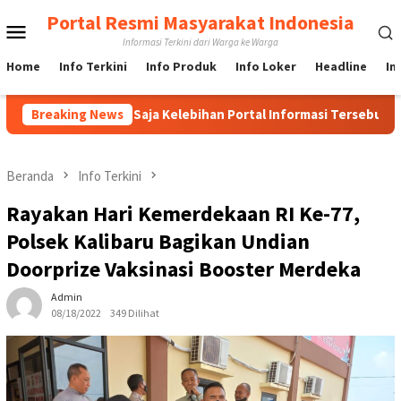
Loncat
Portal Resmi Masyarakat Indonesia
Menu
ke
Informasi Terkini dari Warga ke Warga
konten
Mobile
Home
Info Terkini
Info Produk
Info Loker
Headline
In
onfox, Apa Saja Kelebihan Portal Informasi Tersebut?
Breaking News
Ini
Beranda
Info Terkini
Rayakan Hari Kemerdekaan RI Ke-77,
Polsek Kalibaru Bagikan Undian
Doorprize Vaksinasi Booster Merdeka
Admin
08/18/2022
349 Dilihat