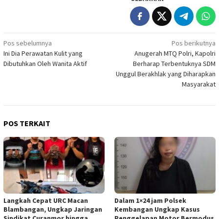
Navigasi
Pos sebelumnya
Pos berikutnya
Ini Dia Perawatan Kulit yang
Anugerah MTQ Polri, Kapolri
pos
Dibutuhkan Oleh Wanita Aktif
Berharap Terbentuknya SDM
Unggul Berakhlak yang Diharapkan
Masyarakat
POS TERKAIT
Langkah Cepat URC Macan
Dalam 1×24 jam Polsek
Blambangan, Ungkap Jaringan
Kembangan Ungkap Kasus
Sindikat Curanmor hingga
Penggelapan Motor Bermodus