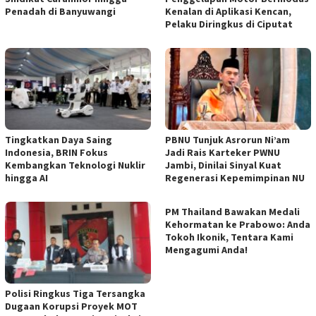
Penadah di Banyuwangi
Kenalan di Aplikasi Kencan,
Pelaku Diringkus di Ciputat
Tingkatkan Daya Saing
PBNU Tunjuk Asrorun Ni’am
Indonesia, BRIN Fokus
Jadi Rais Karteker PWNU
Kembangkan Teknologi Nuklir
Jambi, Dinilai Sinyal Kuat
hingga AI
Regenerasi Kepemimpinan NU
PM Thailand Bawakan Medali
Kehormatan ke Prabowo: Anda
Tokoh Ikonik, Tentara Kami
Mengagumi Anda!
Polisi Ringkus Tiga Tersangka
Dugaan Korupsi Proyek MOT