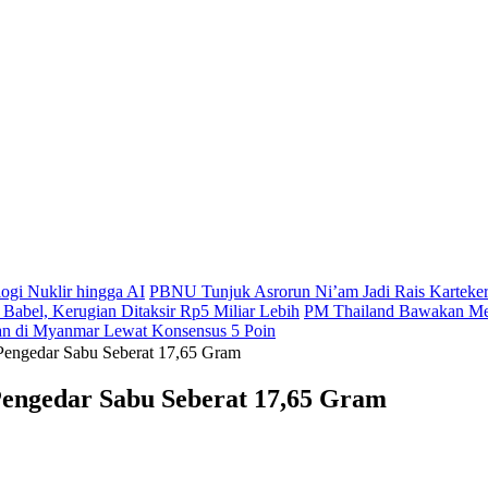
gi Nuklir hingga AI
PBNU Tunjuk Asrorun Ni’am Jadi Rais Karteke
abel, Kerugian Ditaksir Rp5 Miliar Lebih
PM Thailand Bawakan Med
n di Myanmar Lewat Konsensus 5 Poin
Pengedar Sabu Seberat 17,65 Gram
Pengedar Sabu Seberat 17,65 Gram