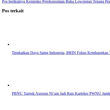
Pos berikutnya
Kemenko Perekonomian Buka Lowongan Tenaga Pendu
Pos terkait
Tingkatkan Daya Saing Indonesia, BRIN Fokus Kembangkan T
PBNU Tunjuk Asrorun Ni’am Jadi Rais Karteker PWNU Jambi