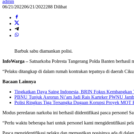
admin
06/21/2022
06/21/2022
288 Dilihat
Barbuk sabu diamankan polisi.
InfoWarga –
Satnarkoba Polresta Tangerang Polda Banten berhasil 
“Pelaku ditangkap di dalam rumah kontrakan tepatnya di daerah Cik
Bacaan Lainnya
Tingkatkan Daya Saing Indonesia, BRIN Fokus Kembangkan T
PBNU Tunjuk Asrorun Ni’am Jadi Rais Karteker PWNU Jambi
Polisi Ringkus Tiga Tersangka Dugaan Korupsi Proyek MOT R
Modus peredaran narkoba ini berhasil diidentifikasi pasca personel 
“Perlu waktu beberapa hari untuk personel kami mengidentifikasi pela
Pasca mengidentifikasi pelaku dan memastikan posisinya ada di dala