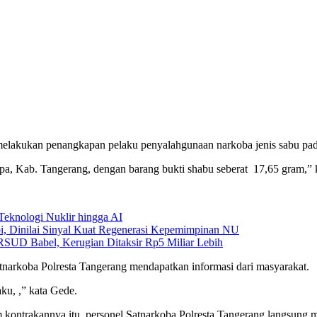
melakukan penangkapan pelaku penyalahgunaan narkoba jenis sabu pad
upa, Kab. Tangerang, dengan barang bukti shabu seberat 17,65 gram,”
eknologi Nuklir hingga AI
, Dinilai Sinyal Kuat Regenerasi Kepemimpinan NU
SUD Babel, Kerugian Ditaksir Rp5 Miliar Lebih
Satnarkoba Polresta Tangerang mendapatkan informasi dari masyarakat.
ku, ,” kata Gede.
m kontrakannya itu, personel Satnarkoba Polresta Tangerang langsung