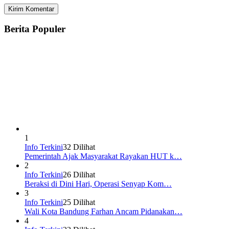
Berita Populer
1
Info Terkini
32 Dilihat
Pemerintah Ajak Masyarakat Rayakan HUT k…
2
Info Terkini
26 Dilihat
Beraksi di Dini Hari, Operasi Senyap Kom…
3
Info Terkini
25 Dilihat
Wali Kota Bandung Farhan Ancam Pidanakan…
4