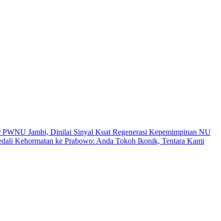
r PWNU Jambi, Dinilai Sinyal Kuat Regenerasi Kepemimpinan NU
ali Kehormatan ke Prabowo: Anda Tokoh Ikonik, Tentara Kami