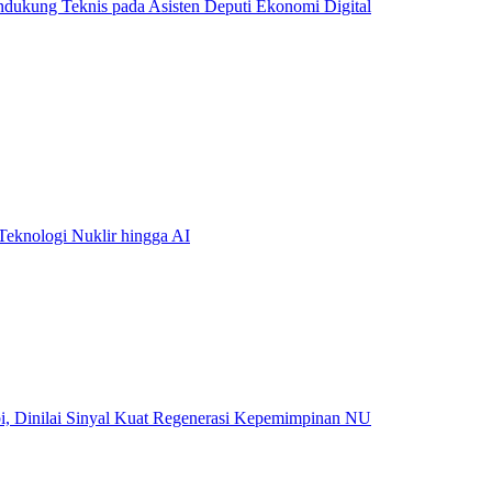
kung Teknis pada Asisten Deputi Ekonomi Digital
eknologi Nuklir hingga AI
, Dinilai Sinyal Kuat Regenerasi Kepemimpinan NU