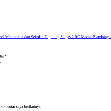
obol Minimarket dan Sekolah Digulung Satgas URC Macan Blambanga
dai
*
 komentar saya berikutnya.