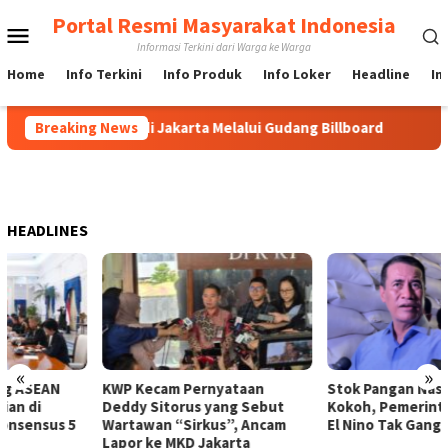
Loncat
Portal Resmi Masyarakat Indonesia
Menu
ke
Informasi Terkini dari Warga ke Warga
konten
Mobile
Home
Info Terkini
Info Produk
Info Loker
Headline
In
ng Billboard di Jakarta Melalui Gudang Billboard
Breaking News
Langkah
HEADLINES
«
»
KWP Kecam Pernyataan
Stok Pangan Nasional Kian
Deddy Sitorus yang Sebut
Kokoh, Pemerintah Optimistis
Wartawan “Sirkus”, Ancam
El Nino Tak Ganggu Pasokan
Lapor ke MKD Jakarta