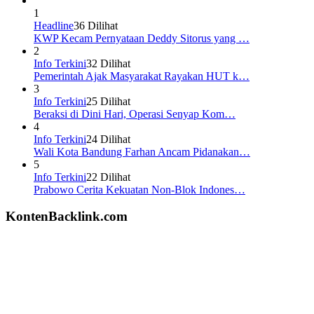
1
Headline
36 Dilihat
KWP Kecam Pernyataan Deddy Sitorus yang …
2
Info Terkini
32 Dilihat
Pemerintah Ajak Masyarakat Rayakan HUT k…
3
Info Terkini
25 Dilihat
Beraksi di Dini Hari, Operasi Senyap Kom…
4
Info Terkini
24 Dilihat
Wali Kota Bandung Farhan Ancam Pidanakan…
5
Info Terkini
22 Dilihat
Prabowo Cerita Kekuatan Non-Blok Indones…
KontenBacklink.com