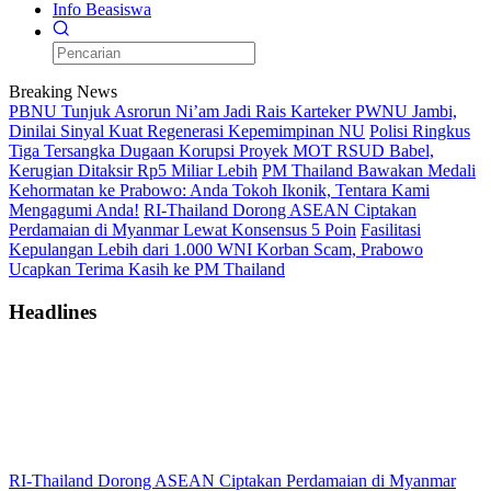
Info Beasiswa
Breaking News
PBNU Tunjuk Asrorun Ni’am Jadi Rais Karteker PWNU Jambi,
Dinilai Sinyal Kuat Regenerasi Kepemimpinan NU
Polisi Ringkus
Tiga Tersangka Dugaan Korupsi Proyek MOT RSUD Babel,
Kerugian Ditaksir Rp5 Miliar Lebih
PM Thailand Bawakan Medali
Kehormatan ke Prabowo: Anda Tokoh Ikonik, Tentara Kami
Mengagumi Anda!
RI-Thailand Dorong ASEAN Ciptakan
Perdamaian di Myanmar Lewat Konsensus 5 Poin
Fasilitasi
Kepulangan Lebih dari 1.000 WNI Korban Scam, Prabowo
Ucapkan Terima Kasih ke PM Thailand
Headlines
RI-Thailand Dorong ASEAN Ciptakan Perdamaian di Myanmar