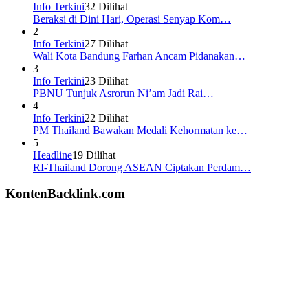
Info Terkini
32 Dilihat
Beraksi di Dini Hari, Operasi Senyap Kom…
2
Info Terkini
27 Dilihat
Wali Kota Bandung Farhan Ancam Pidanakan…
3
Info Terkini
23 Dilihat
PBNU Tunjuk Asrorun Ni’am Jadi Rai…
4
Info Terkini
22 Dilihat
PM Thailand Bawakan Medali Kehormatan ke…
5
Headline
19 Dilihat
RI-Thailand Dorong ASEAN Ciptakan Perdam…
KontenBacklink.com