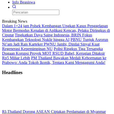
Info Beasiswa
Breaking News
Dalam 1×24 jam Polsek Kembangan Ungkap Kasus Penggelapan
Motor Bermodus Kenalan di Aplikasi Kencan, Pelaku Diringkus di
Ciputat
Tingkatkan Daya Saing Indonesia, BRIN Fokus
Kembangkan Teknologi Nuklir hingga AI
PBNU Tunjuk Asrorun
Ni’am Jadi Rais Karteker PWNU Jambi, Dinilai Sinyal Kuat
Regenerasi Kepemimpinan NU
Polisi Ringkus Tiga Tersangka
Dugaan Korupsi Proyek MOT RSUD Babel, Kerugian Ditaksir
Rp5 Miliar Lebih
PM Thailand Bawakan Medali Kehormatan ke
Prabowo: Anda Tokoh Ikonik, Tentara Kami Mengagumi Anda!
Headlines
RI-Thailand Dorong ASEAN Ciptakan Perdamaian di Myanmar