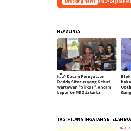
Breaking News
Dalam 1×24 jam Polsek Kemban
HEADLINES
«
Thailand Dorong ASEAN
KWP Kecam Pernyataan
Stok
takan Perdamaian di
Deddy Sitorus yang Sebut
Koko
anmar Lewat Konsensus 5
Wartawan “Sirkus”, Ancam
Optim
n
Lapor ke MKD Jakarta
Gang
TAG:
HILANG INGATAN SETELAH BU
INFO T