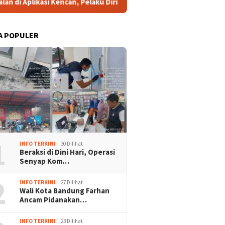
si Kencan, Pelaku Diringkus di Ciputat
Tingkatkan Daya
A POPULER
mu Prabowo, DEN
RI-Thailand Dorong ASEAN
KWP Kec
1
g Percepatan
Ciptakan Perdamaian di
Deddy S
INFO TERKINI
30 Dilihat
ormasi Digital
Myanmar Lewat Konsensus 5
Wartawa
Beraksi di Dini Hari, Operasi
intah
Poin
Lapor k
Senyap Kom…
2
INFO TERKINI
27 Dilihat
Wali Kota Bandung Farhan
Ancam Pidanakan…
INFO TERKINI
23 Dilihat