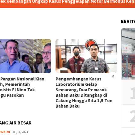
gan Ungkap Kasus Penggelapan Motor Bermodus Kenalan di Aplika
BERIT
»
 Pangan Nasional Kian
Pengembangan Kasus
Berte
h, Pemerintah
Laboratorium Gelap
Dukun
istis El Nino Tak
Semarang, Dua Pemasok
Transf
gu Pasokan
Bahan Baku Ditangkap di
Pemer
Cakung Hingga Sita 1,5 Ton
Bahan Baku
ANG AIR BESAR
ERKINI
Nita
06/14/2023