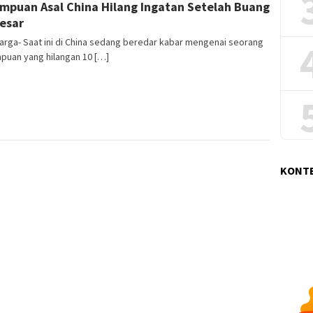
mpuan Asal China Hilang Ingatan Setelah Buang
Yunengsih
Besar
arga- Saat ini di China sedang beredar kabar mengenai seorang
puan yang hilangan 10 […]
KONT