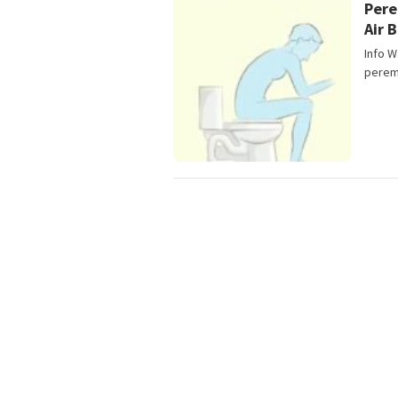
Pere
Air 
Info W
perem