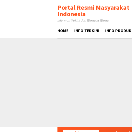
Loncat
tutup
Portal Resmi Masyarakat
ke
Indonesia
konten
Informasi Terkini dari Warga ke Warga
HOME
INFO TERKINI
INFO PRODUK