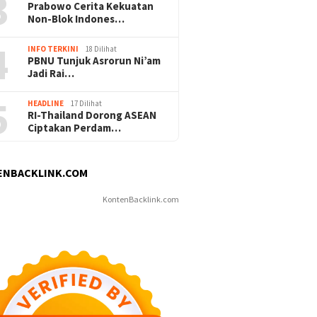
3
Prabowo Cerita Kekuatan
Non-Blok Indones…
4
INFO TERKINI
18 Dilihat
PBNU Tunjuk Asrorun Ni’am
Jadi Rai…
5
HEADLINE
17 Dilihat
RI-Thailand Dorong ASEAN
Ciptakan Perdam…
ENBACKLINK.COM
KontenBacklink.com