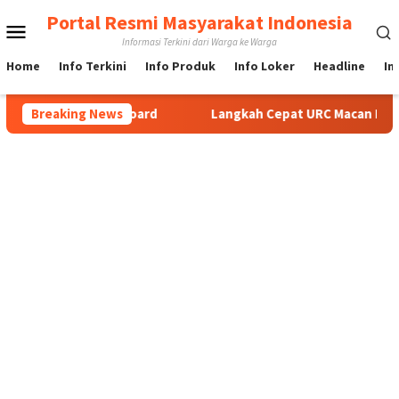
Loncat
Portal Resmi Masyarakat Indonesia
Menu
ke
Informasi Terkini dari Warga ke Warga
konten
Mobile
Home
Info Terkini
Info Produk
Info Loker
Headline
In
i Gudang Billboard
Breaking News
Langkah Cepat URC Macan Blambangan,