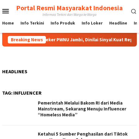
Loncat
Portal Resmi Masyarakat Indonesia
Menu
ke
Informasi Terkini dari Warga ke Warga
konten
Mobile
Home
Info Terkini
Info Produk
Info Loker
Headline
In
am Jadi Rais Karteker PWNU Jambi, Dinilai Sinyal Kuat Regenera
Breaking News
HEADLINES
TAG:
INFLUENCER
Pemerintah Melalui Bakom RI dari Media
Mainstream, Sekarang Menuju Influencer
“Homeless Media”
Ketahui 5 Sumber Penghasilan dari Tiktok