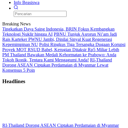
Info Beasiswa
Breaking News
Tingkatkan Daya Saing Indonesia, BRIN Fokus Kembangkan
Teknologi Nuklir hingga AI
PBNU Tunjuk Asrorun Ni’am Jadi
Rais Karteker PWNU Jambi, Dinilai Sinyal Kuat Regenerasi
Kepemimpinan NU
Polisi Ringkus Tiga Tersangka Dugaan Korupsi
Proyek MOT RSUD Babel, Kerugian Ditaksir Rp5 Miliar Lebih
PM Thailand Bawakan Medali Kehormatan ke Prabowo: Anda
Tokoh Ikonik, Tentara Kami Mengagumi Anda!
RI-Thailand
Dorong ASEAN Ciptakan Perdamaian di Myanmar Lewat
Konsensus 5 Poin
Headlines
RI-Thailand Dorong ASEAN Ciptakan Perdamaian di Myanmar