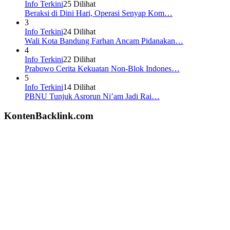
Info Terkini
25 Dilihat
Beraksi di Dini Hari, Operasi Senyap Kom…
3
Info Terkini
24 Dilihat
Wali Kota Bandung Farhan Ancam Pidanakan…
4
Info Terkini
22 Dilihat
Prabowo Cerita Kekuatan Non-Blok Indones…
5
Info Terkini
14 Dilihat
PBNU Tunjuk Asrorun Ni’am Jadi Rai…
KontenBacklink.com