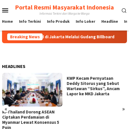
Loncat
Portal Resmi Masyarakat Indonesia
Menu
ke
Informasi Terkini dari Warga ke Warga
konten
Mobile
Home
Info Terkini
Info Produk
Info Loker
Headline
In
 Pasang Billboard di Jakarta Melalui Gudang Billboard
Breaking News
La
HEADLINES
KWP Kecam Pernyataan
Deddy Sitorus yang Sebut
Wartawan “Sirkus”, Ancam
Lapor ke MKD Jakarta
«
»
RI-Thailand Dorong ASEAN
Ciptakan Perdamaian di
Myanmar Lewat Konsensus 5
Poin