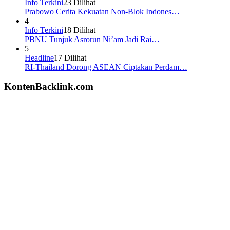
Info Terkini
23 Dilihat
Prabowo Cerita Kekuatan Non-Blok Indones…
4
Info Terkini
18 Dilihat
PBNU Tunjuk Asrorun Ni’am Jadi Rai…
5
Headline
17 Dilihat
RI-Thailand Dorong ASEAN Ciptakan Perdam…
KontenBacklink.com