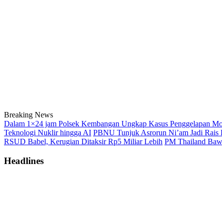
Breaking News
Dalam 1×24 jam Polsek Kembangan Ungkap Kasus Penggelapan Motor
Teknologi Nuklir hingga AI
PBNU Tunjuk Asrorun Ni’am Jadi Rais 
RSUD Babel, Kerugian Ditaksir Rp5 Miliar Lebih
PM Thailand Baw
Headlines