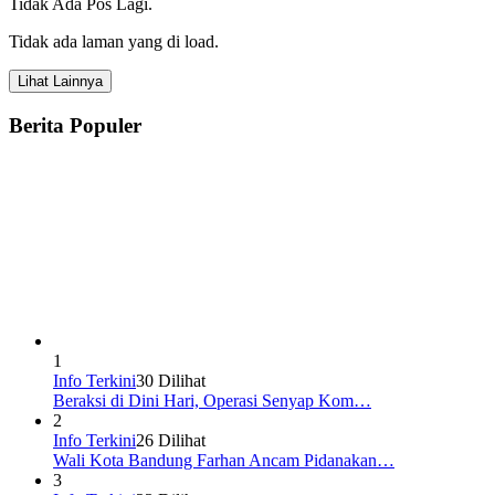
Tidak Ada Pos Lagi.
Tidak ada laman yang di load.
Lihat Lainnya
Berita Populer
1
Info Terkini
30 Dilihat
Beraksi di Dini Hari, Operasi Senyap Kom…
2
Info Terkini
26 Dilihat
Wali Kota Bandung Farhan Ancam Pidanakan…
3