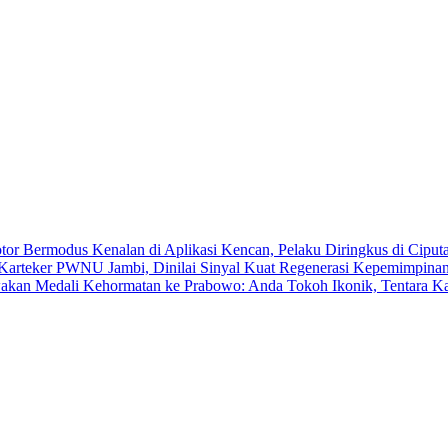
 Bermodus Kenalan di Aplikasi Kencan, Pelaku Diringkus di Ciputa
Karteker PWNU Jambi, Dinilai Sinyal Kuat Regenerasi Kepemimpin
akan Medali Kehormatan ke Prabowo: Anda Tokoh Ikonik, Tentara 