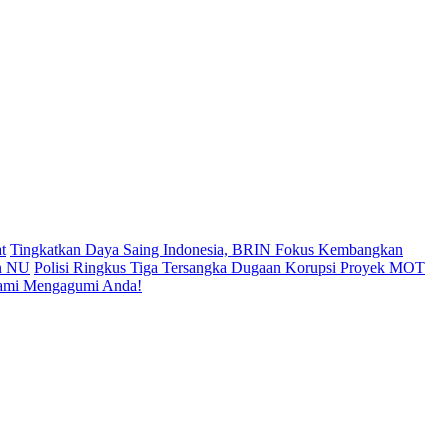
t
Tingkatkan Daya Saing Indonesia, BRIN Fokus Kembangkan
an NU
Polisi Ringkus Tiga Tersangka Dugaan Korupsi Proyek MOT
Kami Mengagumi Anda!