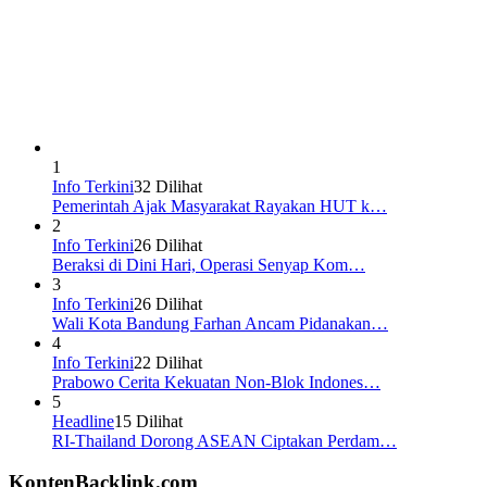
1
Info Terkini
32 Dilihat
Pemerintah Ajak Masyarakat Rayakan HUT k…
2
Info Terkini
26 Dilihat
Beraksi di Dini Hari, Operasi Senyap Kom…
3
Info Terkini
26 Dilihat
Wali Kota Bandung Farhan Ancam Pidanakan…
4
Info Terkini
22 Dilihat
Prabowo Cerita Kekuatan Non-Blok Indones…
5
Headline
15 Dilihat
RI-Thailand Dorong ASEAN Ciptakan Perdam…
KontenBacklink.com