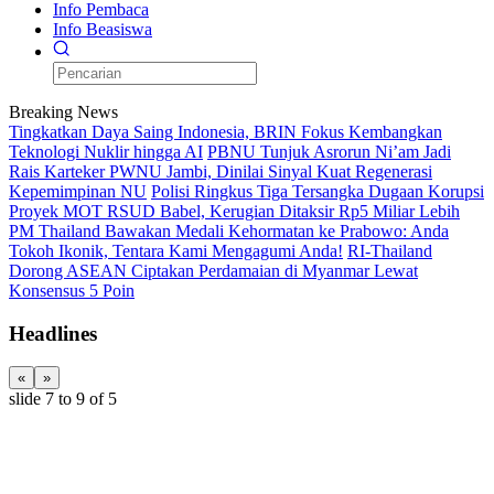
Info Pembaca
Info Beasiswa
Breaking News
Tingkatkan Daya Saing Indonesia, BRIN Fokus Kembangkan
Teknologi Nuklir hingga AI
PBNU Tunjuk Asrorun Ni’am Jadi
Rais Karteker PWNU Jambi, Dinilai Sinyal Kuat Regenerasi
Kepemimpinan NU
Polisi Ringkus Tiga Tersangka Dugaan Korupsi
Proyek MOT RSUD Babel, Kerugian Ditaksir Rp5 Miliar Lebih
PM Thailand Bawakan Medali Kehormatan ke Prabowo: Anda
Tokoh Ikonik, Tentara Kami Mengagumi Anda!
RI-Thailand
Dorong ASEAN Ciptakan Perdamaian di Myanmar Lewat
Konsensus 5 Poin
Headlines
«
»
slide
7 to 9
of 5