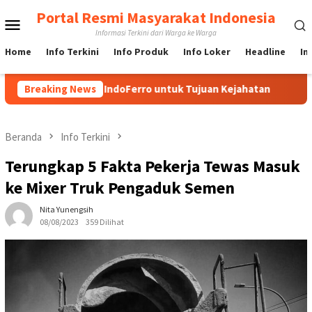
Loncat
Portal Resmi Masyarakat Indonesia
Menu
ke
Informasi Terkini dari Warga ke Warga
konten
Mobile
Home
Info Terkini
Info Produk
Info Loker
Headline
In
a Media IndoFerro untuk Tujuan Kejahatan
Breaking News
Yuk Lebih M
Beranda
Info Terkini
Terungkap 5 Fakta Pekerja Tewas Masuk
ke Mixer Truk Pengaduk Semen
Nita Yunengsih
08/08/2023
359 Dilihat