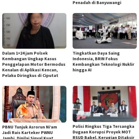
Penadah di Banyuwangi
Dalam 1×24 jam Polsek
Tingkatkan Daya Saing
Kembangan Ungkap Kasus
Indonesia, BRIN Fokus
Penggelapan Motor Bermodus
Kembangkan Teknologi Nuklir
Kenalan di Aplikasi Kencan,
hingga AI
Pelaku Diringkus di Ciputat
Polisi Ringkus Tiga Tersangka
PBNU Tunjuk Asrorun Ni’am
Dugaan Korupsi Proyek MOT
Jadi Rais Karteker PWNU
RSUD Babel, Kerugian Ditaksir
Jambi, Dinilai Sinyal Kuat