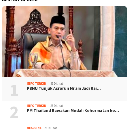
1
INFO TERKINI
35 Dilihat
PBNU Tunjuk Asrorun Ni’am Jadi Rai…
2
INFO TERKINI
28 Dilihat
PM Thailand Bawakan Medali Kehormatan ke…
HEADLINE
28 Dilihat