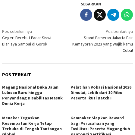
SEBARKAN
Navigasi
Pos sebelumnya
Pos berikutnya
Geger! Berebut Pacar Siswi
Stand Pameran Jakarta Fair
pos
Dianiaya Sampai di Gorok
Kemayoran 2023 yang Wajib kamu
Coba!
POS TERKAIT
Magang Nasional Buka Jalan
Pelatihan Vokasi Nasional 2026
Lulusan Baru hingga
Dimulai, Lebih dari 10 Ribu
Penyandang Disabilitas Masuk
Peserta Ikuti Batch I
Dunia Kerja
Menaker Tegaskan
Kemnaker Siapkan Reward
Kesempatan Kerja Tetap
bagi Perusahaan yang
Terbuka di Tengah Tantangan
Fasilitasi Peserta MagangHub
Global
Kantongi Sertifikasi