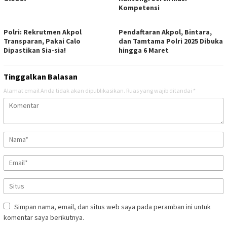
Kompetensi
Polri: Rekrutmen Akpol
Pendaftaran Akpol, Bintara,
Transparan, Pakai Calo
dan Tamtama Polri 2025 Dibuka
Dipastikan Sia-sia!
hingga 6 Maret
Tinggalkan Balasan
Alamat email Anda tidak akan dipublikasikan.
Ruas yang wajib ditandai
*
Simpan nama, email, dan situs web saya pada peramban ini untuk
komentar saya berikutnya.