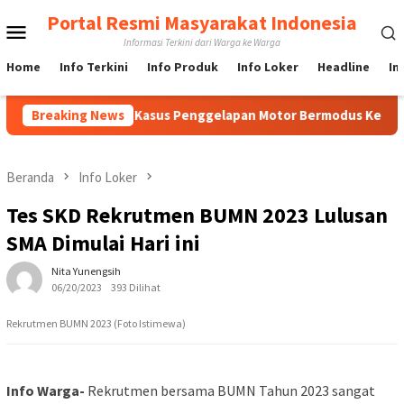
Loncat
Portal Resmi Masyarakat Indonesia
Menu
ke
Informasi Terkini dari Warga ke Warga
konten
Mobile
Home
Info Terkini
Info Produk
Info Loker
Headline
In
bangan Ungkap Kasus Penggelapan Motor Bermodus Kenalan di Apli
Breaking News
Beranda
Info Loker
Tes SKD Rekrutmen BUMN 2023 Lulusan
SMA Dimulai Hari ini
Nita Yunengsih
06/20/2023
393 Dilihat
Rekrutmen BUMN 2023 (Foto Istimewa)
Info Warga-
Rekrutmen bersama BUMN Tahun 2023 sangat