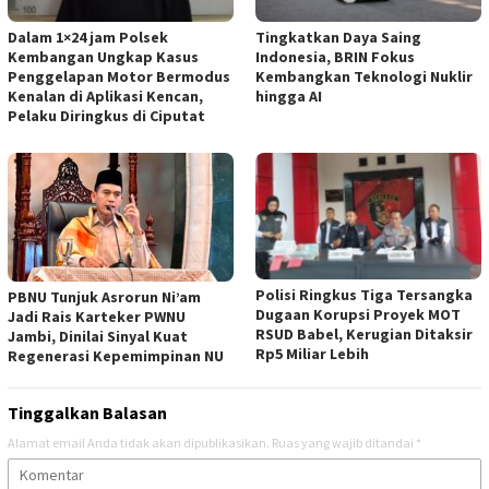
Dalam 1×24 jam Polsek
Tingkatkan Daya Saing
Kembangan Ungkap Kasus
Indonesia, BRIN Fokus
Penggelapan Motor Bermodus
Kembangkan Teknologi Nuklir
Kenalan di Aplikasi Kencan,
hingga AI
Pelaku Diringkus di Ciputat
Polisi Ringkus Tiga Tersangka
PBNU Tunjuk Asrorun Ni’am
Dugaan Korupsi Proyek MOT
Jadi Rais Karteker PWNU
RSUD Babel, Kerugian Ditaksir
Jambi, Dinilai Sinyal Kuat
Rp5 Miliar Lebih
Regenerasi Kepemimpinan NU
Tinggalkan Balasan
Alamat email Anda tidak akan dipublikasikan.
Ruas yang wajib ditandai
*