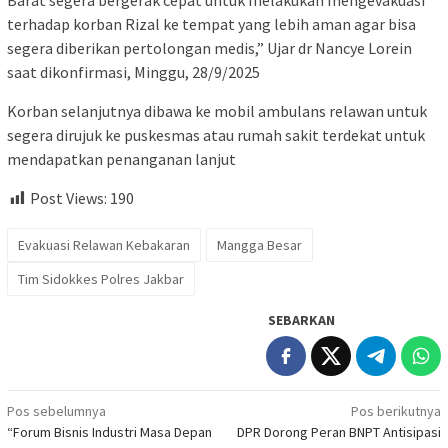
Barat segera bergerak cepat untuk melakukan mengevakuasi
terhadap korban Rizal ke tempat yang lebih aman agar bisa
segera diberikan pertolongan medis,” Ujar dr Nancye Lorein
saat dikonfirmasi, Minggu, 28/9/2025
Korban selanjutnya dibawa ke mobil ambulans relawan untuk
segera dirujuk ke puskesmas atau rumah sakit terdekat untuk
mendapatkan penanganan lanjut
Post Views:
190
Evakuasi Relawan Kebakaran
Mangga Besar
Tim Sidokkes Polres Jakbar
SEBARKAN
Navigasi
Pos sebelumnya
Pos berikutnya
“Forum Bisnis Industri Masa Depan
DPR Dorong Peran BNPT Antisipasi
pos