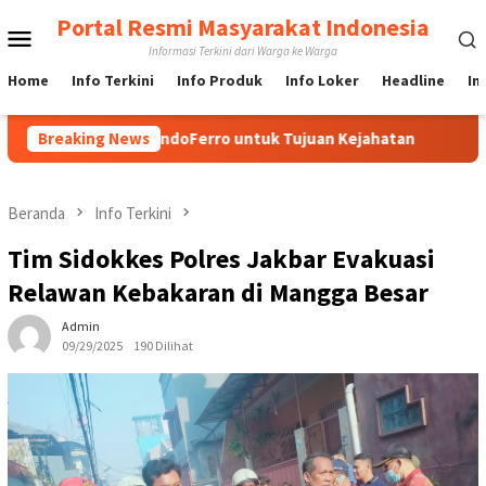
Loncat
Portal Resmi Masyarakat Indonesia
Menu
ke
Informasi Terkini dari Warga ke Warga
konten
Mobile
Home
Info Terkini
Info Produk
Info Loker
Headline
In
a Media IndoFerro untuk Tujuan Kejahatan
Breaking News
Yuk Lebih M
Beranda
Info Terkini
Tim Sidokkes Polres Jakbar Evakuasi
Relawan Kebakaran di Mangga Besar
Admin
09/29/2025
190 Dilihat