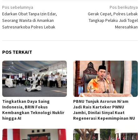
Navigasi
Pos sebelumnya
Pos berikutnya
Edarkan Obat Tanpa Izin Edar,
Gerak Cepat, Polres Lebak
pos
Seorang Wanita di Amankan
Tangkap Pelaku Judi Togel
Satresnarkoba Polres Lebak
Meresahkan
POS TERKAIT
Tingkatkan Daya Saing
PBNU Tunjuk Asrorun Ni’am
Indonesia, BRIN Fokus
Jadi Rais Karteker PWNU
Kembangkan Teknologi Nuklir
Jambi, Dinilai Sinyal Kuat
hingga AI
Regenerasi Kepemimpinan NU