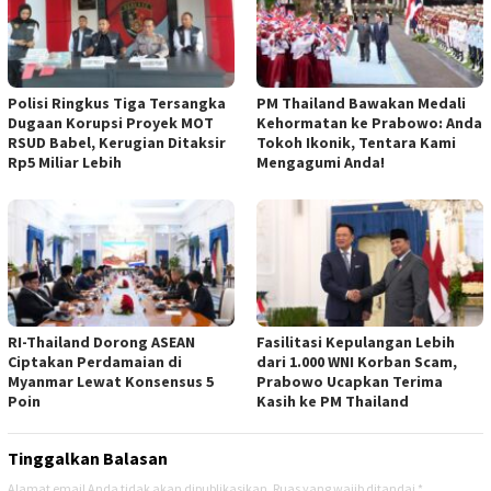
Polisi Ringkus Tiga Tersangka
PM Thailand Bawakan Medali
Dugaan Korupsi Proyek MOT
Kehormatan ke Prabowo: Anda
RSUD Babel, Kerugian Ditaksir
Tokoh Ikonik, Tentara Kami
Rp5 Miliar Lebih
Mengagumi Anda!
RI-Thailand Dorong ASEAN
Fasilitasi Kepulangan Lebih
Ciptakan Perdamaian di
dari 1.000 WNI Korban Scam,
Myanmar Lewat Konsensus 5
Prabowo Ucapkan Terima
Poin
Kasih ke PM Thailand
Tinggalkan Balasan
Alamat email Anda tidak akan dipublikasikan.
Ruas yang wajib ditandai
*