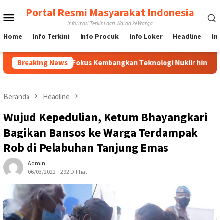
Loncat
Portal Resmi Masyarakat Indonesia
Menu
ke
Informasi Terkini dari Warga ke Warga
konten
Mobile
Home
Info Terkini
Info Produk
Info Loker
Headline
In
sia, BRIN Fokus Kembangkan Teknologi Nuklir hingga AI
Breaking News
Beranda
Headline
Wujud Kepedulian, Ketum Bhayangkari
Bagikan Bansos ke Warga Terdampak
Rob di Pelabuhan Tanjung Emas
Admin
06/03/2022
292 Dilihat