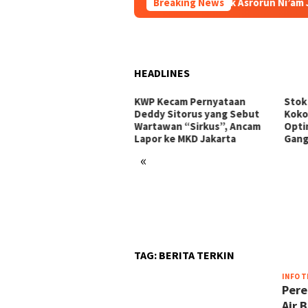
PBNU Tunjuk Asrorun Ni’am Jadi Rai
Breaking News
HEADLINES
Thailand Dorong ASEAN
KWP Kecam Pernyataan
Stok
takan Perdamaian di
Deddy Sitorus yang Sebut
Koko
anmar Lewat Konsensus 5
Wartawan “Sirkus”, Ancam
Optim
n
Lapor ke MKD Jakarta
Gang
«
TAG:
BERITA TERKIN
INFO T
Pere
Air 