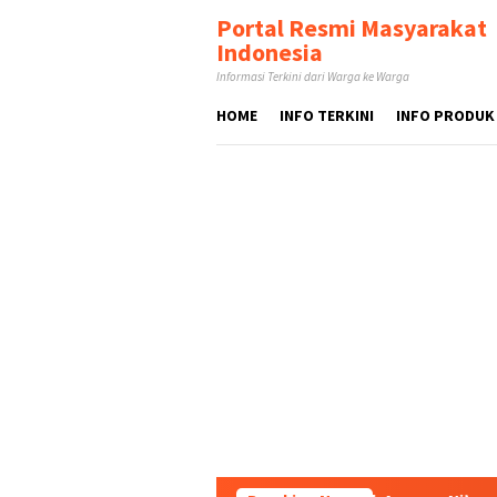
Loncat
tutup
Portal Resmi Masyarakat
ke
Indonesia
konten
Informasi Terkini dari Warga ke Warga
HOME
INFO TERKINI
INFO PRODUK