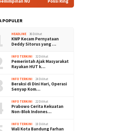
inan NU
Polisi Ringkus Tiga Tersangka Dugaan Korupsi Pro
A POPULER
1
HEADLINE
36 Dilihat
KWP Kecam Pernyataan
mu Prabowo, DEN
RI-Thailand Dorong ASEAN
KWP Kec
Deddy Sitorus yang …
g Percepatan
Ciptakan Perdamaian di
Deddy S
ormasi Digital
Myanmar Lewat Konsensus 5
Wartawa
2
INFO TERKINI
32 Dilihat
intah
Poin
Lapor k
Pemerintah Ajak Masyarakat
Rayakan HUT k…
3
INFO TERKINI
24 Dilihat
Beraksi di Dini Hari, Operasi
Senyap Kom…
4
INFO TERKINI
22 Dilihat
Prabowo Cerita Kekuatan
Non-Blok Indones…
5
INFO TERKINI
18 Dilihat
Wali Kota Bandung Farhan