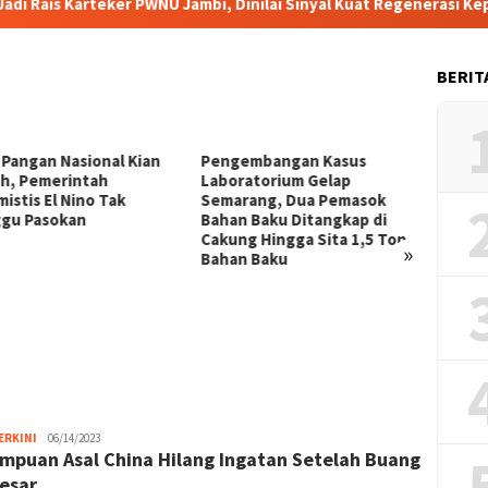
s Karteker PWNU Jambi, Dinilai Sinyal Kuat Regenerasi Kepemimp
BERIT
 Pangan Nasional Kian
Pengembangan Kasus
Berte
h, Pemerintah
Laboratorium Gelap
Dukun
istis El Nino Tak
Semarang, Dua Pemasok
Transf
gu Pasokan
Bahan Baku Ditangkap di
Pemer
Cakung Hingga Sita 1,5 Ton
»
Bahan Baku
ERKINI
Nita
06/14/2023
mpuan Asal China Hilang Ingatan Setelah Buang
Yunengsih
Besar