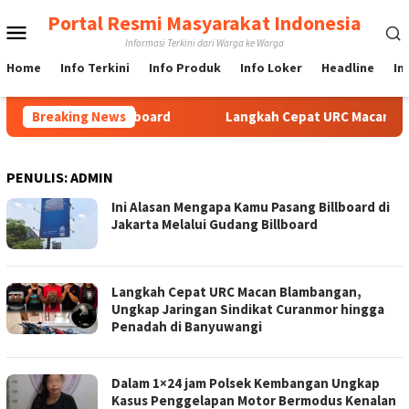
Loncat
Portal Resmi Masyarakat Indonesia
Menu
ke
Informasi Terkini dari Warga ke Warga
konten
Mobile
Home
Info Terkini
Info Produk
Info Loker
Headline
In
ui Gudang Billboard
Breaking News
Langkah Cepat URC Macan Blambanga
PENULIS:
ADMIN
Ini Alasan Mengapa Kamu Pasang Billboard di
Jakarta Melalui Gudang Billboard
Langkah Cepat URC Macan Blambangan,
Ungkap Jaringan Sindikat Curanmor hingga
Penadah di Banyuwangi
Dalam 1×24 jam Polsek Kembangan Ungkap
Kasus Penggelapan Motor Bermodus Kenalan