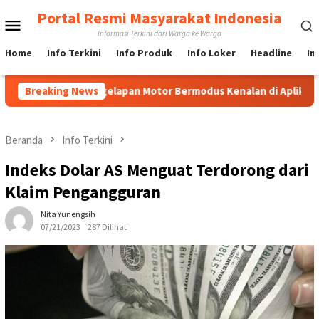
Loncat
Portal Resmi Masyarakat Indonesia
Menu
ke
Informasi Terkini dari Warga ke Warga
konten
Mobile
Home
Info Terkini
Info Produk
Info Loker
Headline
In
asus Penggelapan Motor Bermodus Kenalan di Aplikasi Kencan, P
Breaking News
Beranda
Info Terkini
Indeks Dolar AS Menguat Terdorong dari
Klaim Pengangguran
Nita Yunengsih
07/21/2023
287 Dilihat