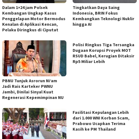
Dalam 1×24 jam Polsek
Tingkatkan Daya Saing
Kembangan Ungkap Kasus
Indonesia, BRIN Fokus
Penggelapan Motor Bermodus
Kembangkan Teknologi Nuklir
Kenalan di Aplikasi Kencan,
hingga AI
Pelaku Diringkus di Ciputat
Polisi Ringkus Tiga Tersangka
Dugaan Korupsi Proyek MOT
RSUD Babel, Kerugian Ditaksir
Rp5 Miliar Lebih
PBNU Tunjuk Asrorun Ni’am
Jadi Rais Karteker PWNU
Jambi, Dinilai Sinyal Kuat
Regenerasi Kepemimpinan NU
Fasilitasi Kepulangan Lebih
dari 1.000 WNI Korban Scam,
Prabowo Ucapkan Terima
Kasih ke PM Thailand