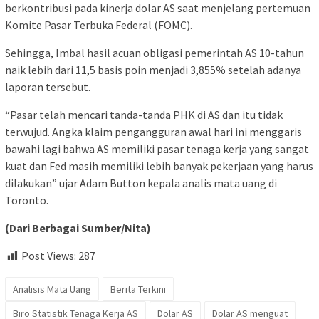
berkontribusi pada kinerja dolar AS saat menjelang pertemuan
Komite Pasar Terbuka Federal (FOMC).
Sehingga, Imbal hasil acuan obligasi pemerintah AS 10-tahun
naik lebih dari 11,5 basis poin menjadi 3,855% setelah adanya
laporan tersebut.
“Pasar telah mencari tanda-tanda PHK di AS dan itu tidak
terwujud. Angka klaim pengangguran awal hari ini menggaris
bawahi lagi bahwa AS memiliki pasar tenaga kerja yang sangat
kuat dan Fed masih memiliki lebih banyak pekerjaan yang harus
dilakukan” ujar Adam Button kepala analis mata uang di
Toronto.
(Dari Berbagai Sumber/Nita)
Post Views:
287
Analisis Mata Uang
Berita Terkini
Biro Statistik Tenaga Kerja AS
Dolar AS
Dolar AS menguat