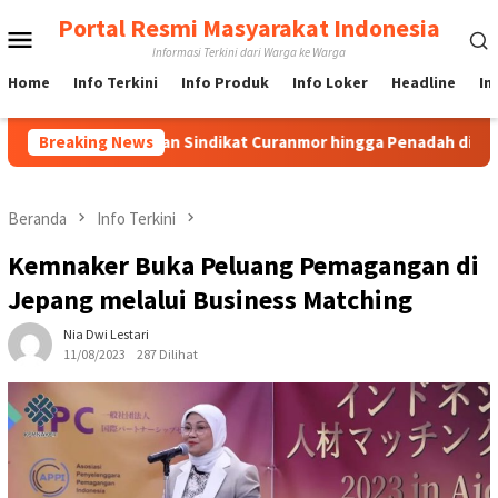
Loncat
Portal Resmi Masyarakat Indonesia
Menu
ke
Informasi Terkini dari Warga ke Warga
konten
Mobile
Home
Info Terkini
Info Produk
Info Loker
Headline
In
kap Jaringan Sindikat Curanmor hingga Penadah di Banyuwangi
Breaking News
Beranda
Info Terkini
Kemnaker Buka Peluang Pemagangan di
Jepang melalui Business Matching
Nia Dwi Lestari
11/08/2023
287 Dilihat