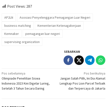
Post Views:
287
AP2LN
Asosiasi Penyelenggara Pemagangan Luar Negeri
business matching
Kementerian Ketenagakerjaan
Kemnaker
pemagangan luar negeri
supervising organization
SEBARKAN
Navigasi
Pos sebelumnya
Pos berikutnya
Olimpiade Penelitian Siswa
Jangan Salah Pilih, Ini Dia Alamat
pos
Indonesia 2023 Kini Digelar Luring,
Lengkap Pos Lion Parcel Terbaik
Setelah 3 Tahun Secara Daring
dan Terpercaya di Jakarta