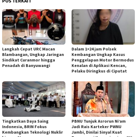
POS TERKAIT
Langkah Cepat URC Macan
Dalam 1×24 jam Polsek
Blambangan, Ungkap Jaringan
Kembangan Ungkap Kasus
Sindikat Curanmor hingga
Penggelapan Motor Bermodus
Penadah di Banyuwangi
Kenalan di Aplikasi Kencan,
Pelaku Diringkus di Ciputat
Tingkatkan Daya Saing
PBNU Tunjuk Asrorun Ni’am
Indonesia, BRIN Fokus
Jadi Rais Karteker PWNU
Kembangkan Teknologi Nuklir
Jambi, Dinilai Sinyal Kuat