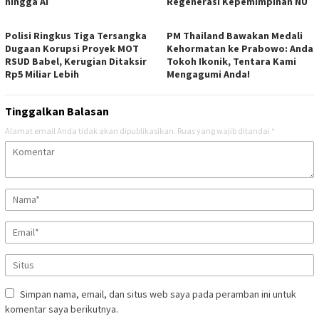
hingga AI
Regenerasi Kepemimpinan NU
Polisi Ringkus Tiga Tersangka
PM Thailand Bawakan Medali
Dugaan Korupsi Proyek MOT
Kehormatan ke Prabowo: Anda
RSUD Babel, Kerugian Ditaksir
Tokoh Ikonik, Tentara Kami
Rp5 Miliar Lebih
Mengagumi Anda!
Tinggalkan Balasan
Alamat email Anda tidak akan dipublikasikan.
Ruas yang wajib ditandai
*
Simpan nama, email, dan situs web saya pada peramban ini untuk
komentar saya berikutnya.